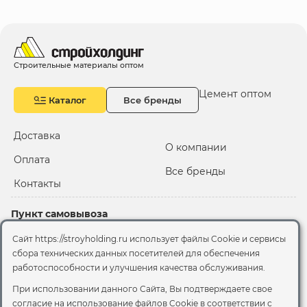
Строительные материалы оптом
Цемент оптом
Каталог
Все бренды
Доставка
О компании
Оплата
Все бренды
Контакты
Пункт самовывоза
Склад "Черкизовский"
Сайт https://stroyholding.ru использует файлы Cookie и сервисы
2-й Иртышский проезд,
сбора технических данных посетителей для обеспечения
территория 2А стр.3
работоспособности и улучшения качества обслуживания.
Офис
При использовании данного Сайта, Вы подтверждаете свое
согласие на использование файлов Cookie
в соответствии с
Москва, ул. Вятская, 49с1