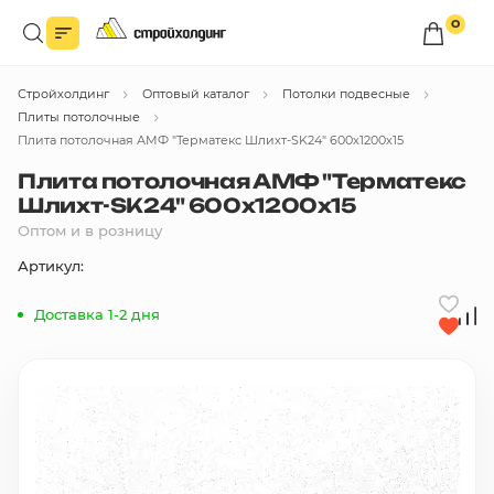
0
Войдите в личный кабинет
Стройхолдинг
Оптовый каталог
Потолки подвесные
Вы сможете оформлять заказы
по оптовым ценам.
Плиты потолочные
Плита потолочная АМФ "Терматекс Шлихт-SK24" 600х1200х15
Войти
Плита потолочная АМФ "Терматекс
Шлихт-SK24" 600х1200х15
Оптом и в розницу
Каталог товаров
Артикул:
Быстрый заказ по списку
Доставка 1-2 дня
Все
бренды
Избранное
Сравнение
В корзину