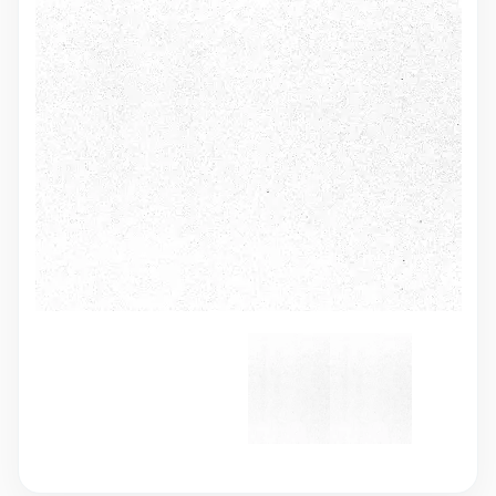
10 000 ₽
Минимальный заказ
+7(495) 988-86-47
sales@stroyholding.ru
Max
Телеграм
Доставка
Оплата
О компании
Все бренды
Контакты
Москва