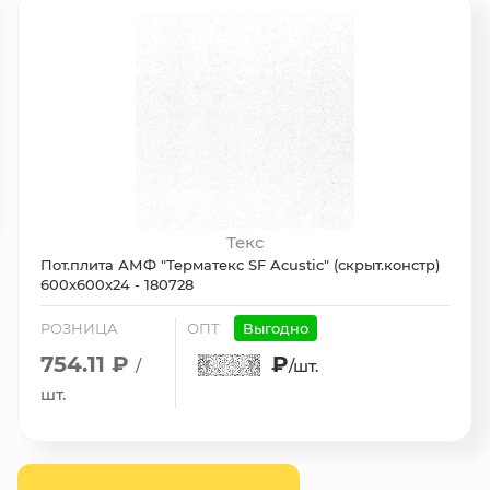
Текс
Пот.плита АМФ "Терматекс SF Acustic" (скрыт.констр)
600х600х24 - 180728
РОЗНИЦА
ОПТ
Выгодно
754.11 ₽
₽
/
/шт.
шт.