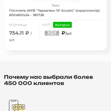
Текс
Пот.плита АМФ "Терматекс SF Acustic" (скрыт.констр)
600х600х24 - 180728
РОЗНИЦА
ОПТ
Выгодно
754.11 ₽
₽
/
/шт.
шт.
Почему нас выбрали более
450 000 клиентов