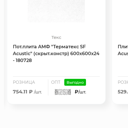
Текс
Пот.плита АМФ "Терматекс SF
Пли
Acustic" (скрыт.констр) 600х600х24
Acus
- 180728
РОЗНИЦА
ОПТ
РОЗ
Выгодно
754.11 ₽
₽
529
/шт.
/шт.