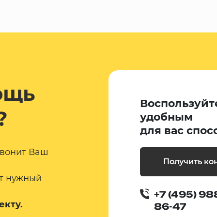
ощь
Воспользуйт
?
удобным
для вас спос
звонит Ваш
Получить ко
т нужный
+7 (495) 98
екту.
86-47