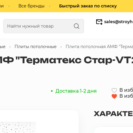
ии
Все бренды
Быстрый заказ по списку
sales@stroyh
ные
Плиты потолочные
Плита потолочная АМФ "Терма
Газобетонные блоки
Кирпич
МФ "Терматекс Стар-VT
В из
Доставка 1-2 дня
В из
ХАРАКТ