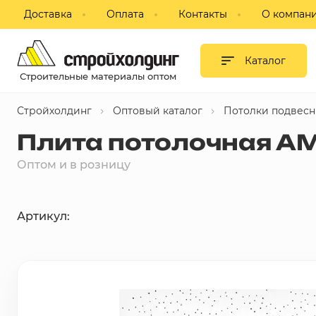
Доставка
Оплата
Контакты
О компан
Гипсокартон и листовые
материалы
Каталог
Строительные материалы оптом
Сухие смеси
Стройхолдинг
Оптовый каталог
Потолки подвес
Изоляция
Плита потолочная А
Профиль, комплектующие для
Оптом и в розницу
ГКЛ
Блоки строительные,
Артикул:
пазогребневые, кирпич
Потолки подвесные
Фанера, ДВП, ДСП