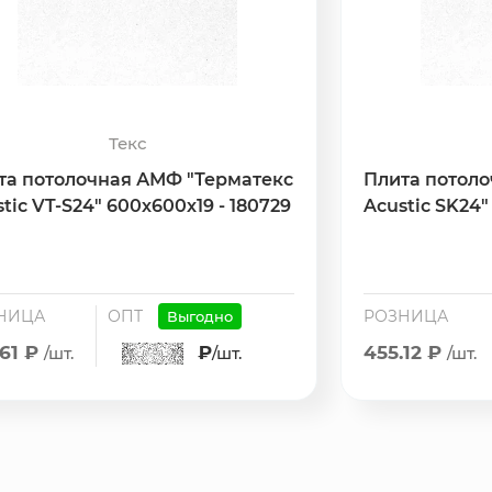
Текс
та потолочная АМФ "Терматекс
Плита потол
tic VT-S24" 600х600х19 - 180729
Acustic SK24"
НИЦА
ОПТ
РОЗНИЦА
Выгодно
.61 ₽
₽
455.12 ₽
/шт.
/шт.
/шт.