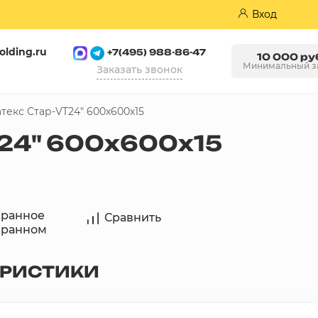
Вход
olding.ru
+7(495) 988-86-47
10 000 ру
Минимальный з
Заказать звонок
текс Стар-VT24" 600х600х15
Пазогребневые плиты (ПГП)
24" 600х600х15
бранное
Сравнить
бранном
ЕРИСТИКИ