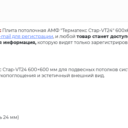
:
Плита потолочная АМФ "Терматекс Стар-VT24" 600х
-mail для регистрации
, и любой
товар станет доступ
я информация,
которую видят только зарегистриро
 Стар-VT24 600×600 мм для подвесных потолков си
укопоглощения и эстетичный внешний вид.
ь 24 мм)