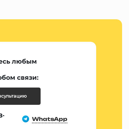
есь любым
обом связи:
нсультацию
8-
WhatsApp