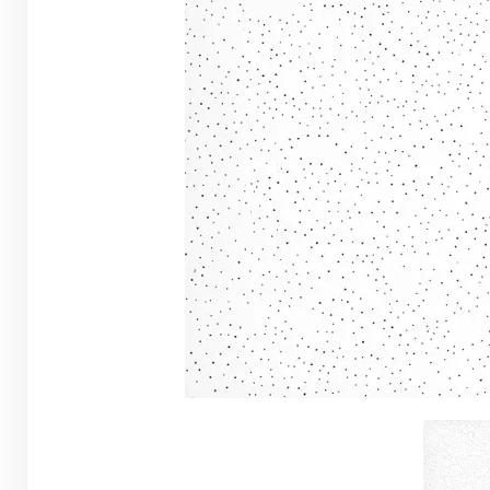
Грунтовки, ПВА, спец. растворы
Герметики, жидкие гвозди, пена
Саморезы, дюбеля, шурупы
Инструмент и оборудование
Стеклосетки, ленты
строительные, серпянки
Лакокрасочные материалы
Нерудные материалы
Обои