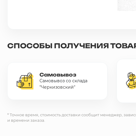
Сетка металлическая
Электрика
СПОСОБЫ ПОЛУЧЕНИЯ ТОВА
Удалено из прайс-листа
Самовывоз
Самовывоз со склада
"Черкизовский"
* Точное время, стоимость доставки сообщит менеджер, завис
и времени заказа.