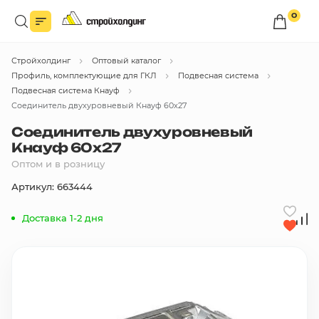
0
Войдите в личный кабинет
Стройхолдинг
Оптовый каталог
Вы сможете оформлять заказы
по оптовым ценам.
Профиль, комплектующие для ГКЛ
Подвесная система
Подвесная система Кнауф
Войти
Соединитель двухуровневый Кнауф 60х27
Соединитель двухуровневый
Кнауф 60х27
Каталог товаров
Оптом и в розницу
Артикул: 663444
Быстрый заказ по списку
Доставка 1-2 дня
Все
бренды
Избранное
Сравнение
В корзину