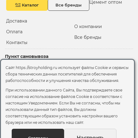
Цемент оптом
Каталог
Все бренды
Доставка
О компании
Оплата
Все бренды
Контакты
Пункт самовывоза
Склад "Черкизовский"
Сайт https://stroyholding.ru использует файлы Cookie и сервисы
2-й Иртышский проезд,
сбора технических данных посетителей для обеспечения
территория 2А стр.3
работоспособности и улучшения качества обслуживания.
Офис
При использовании данного Сайта, Вы подтверждаете свое
согласие на использование файлов Cookie
в соответствии с
Москва, ул. Вятская, 49с1
настоящим Уведомлением. Если Вы не согласны, чтобы мы
использовали данный тип файлов, Вы должны
© 2026 Стройхолдинг | г. Москва
соответствующим образом установить настройки вашего
Договор оферта
-
Политика конфиденциальности
браузера или не использовать наш сайт.
Согласие на обработку персональных данных
Согласие на обработку файлов сookie
Настроить
Согласен