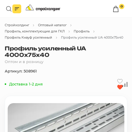
0
Войдите в личный кабинет
Стройхолдинг
Оптовый каталог
Вы сможете оформлять заказы
по оптовым ценам.
Профиль, комплектующие для ГКЛ
Профиль
Профиль Кнауф усиленный
Профиль усиленный UA 4000х75х40
Войти
Профиль усиленный UA
4000х75х40
Оптом и в розницу
Каталог товаров
Артикул: 508961
Быстрый заказ по списку
Доставка 1-2 дня
Все
бренды
Избранное
Сравнение
В корзину