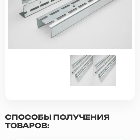
10 000 ₽
Минимальный заказ
+7(495) 988-86-47
sales@stroyholding.ru
Max
Телеграм
Доставка
Оплата
О компании
Все бренды
Контакты
Москва
СПОСОБЫ ПОЛУЧЕНИЯ
ТОВАРОВ: