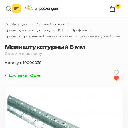
0
Войдите в личный кабинет
Стройхолдинг
Оптовый каталог
Вы сможете оформлять заказы
по оптовым ценам.
Профиль, комплектующие для ГКЛ
Профиль
Профиль строительный (маячок, уголок)
Маяк штукатурный 6 мм
Войти
Маяк штукатурный 6 мм
Оптом и в розницу
Каталог товаров
Артикул: 10000038
Доставка 1-2 дня
Быстрый заказ по списку
Все
бренды
Избранное
Сравнение
В корзину