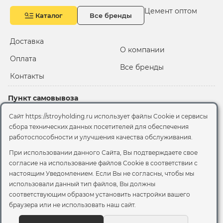
Цемент оптом
Каталог
Все бренды
Доставка
О компании
Оплата
Все бренды
Контакты
Пункт самовывоза
Склад "Черкизовский"
Сайт https://stroyholding.ru использует файлы Cookie и сервисы
2-й Иртышский проезд,
сбора технических данных посетителей для обеспечения
территория 2А стр.3
работоспособности и улучшения качества обслуживания.
Офис
При использовании данного Сайта, Вы подтверждаете свое
согласие на использование файлов Cookie
в соответствии с
Москва, ул. Вятская, 49с1
настоящим Уведомлением. Если Вы не согласны, чтобы мы
использовали данный тип файлов, Вы должны
© 2026 Стройхолдинг | г. Москва
соответствующим образом установить настройки вашего
Договор оферта
-
Политика конфиденциальности
браузера или не использовать наш сайт.
Согласие на обработку персональных данных
Согласие на обработку файлов сookie