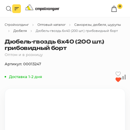
0
Войдите в личный кабинет
Стройхолдинг
Оптовый каталог
Саморезы, дюбеля, шурупы
Вы сможете оформлять заказы
по оптовым ценам.
Дюбеля
Дюбель-гвоздь 6х40 (200 шт.) грибовидный борт
Дюбель-гвоздь 6х40 (200 шт.)
Войти
грибовидный борт
Оптом и в розницу
Каталог товаров
Артикул: 00013247
Доставка 1-2 дня
Быстрый заказ по списку
Все
бренды
Избранное
Сравнение
В корзину