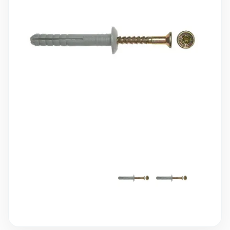
10 000 ₽
Минимальный заказ
+7(495) 988-86-47
sales@stroyholding.ru
Max
Телеграм
Доставка
Оплата
О компании
Все бренды
Контакты
Москва