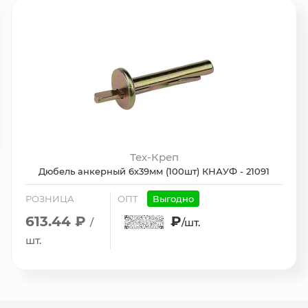
Тех-Креп
Дюбель анкерный 6х39мм (100шт) КНАУФ - 21091
РОЗНИЦА
ОПТ
Выгодно
613.44 ₽
₽
/
/шт.
шт.