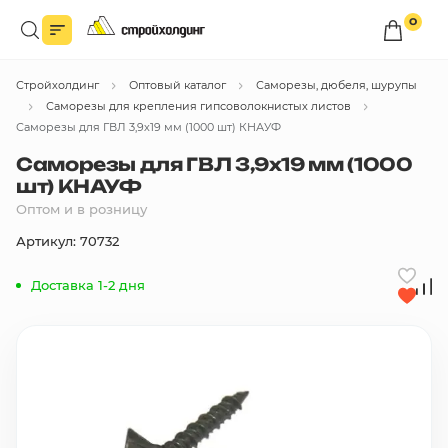
0
Войдите в личный кабинет
Стройхолдинг
Оптовый каталог
Саморезы, дюбеля, шурупы
Вы сможете оформлять заказы
по оптовым ценам.
Саморезы для крепления гипсоволокнистых листов
Саморезы для ГВЛ 3,9х19 мм (1000 шт) КНАУФ
Войти
Саморезы для ГВЛ 3,9х19 мм (1000
шт) КНАУФ
Оптом и в розницу
Каталог товаров
Артикул: 70732
Быстрый заказ по списку
Доставка 1-2 дня
Все
бренды
Избранное
Сравнение
В корзину