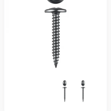
10 000 ₽
Минимальный заказ
+7(495) 988-86-47
sales@stroyholding.ru
Max
Телеграм
Доставка
Оплата
О компании
Все бренды
Контакты
Москва