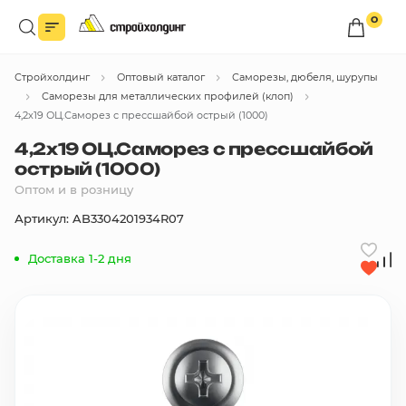
0
Войдите в личный кабинет
Стройхолдинг
Оптовый каталог
Саморезы, дюбеля, шурупы
Вы сможете оформлять заказы
по оптовым ценам.
Саморезы для металлических профилей (клоп)
4,2х19 ОЦ.Саморез с прессшайбой острый (1000)
Войти
4,2х19 ОЦ.Саморез с прессшайбой
острый (1000)
Оптом и в розницу
Каталог товаров
Артикул: AB3304201934R07
Быстрый заказ по списку
Доставка 1-2 дня
Все
бренды
Избранное
Сравнение
В корзину