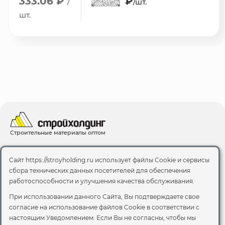
333.06 ₽
₽
/
/шт.
шт.
Строительные материалы оптом
Цемент оптом
Каталог
Все бренды
Сайт https://stroyholding.ru использует файлы Cookie и сервисы
сбора технических данных посетителей для обеспечения
работоспособности и улучшения качества обслуживания.
Доставка
О компании
При использовании данного Сайта, Вы подтверждаете свое
Оплата
согласие на использование файлов Cookie
в соответствии с
Все бренды
настоящим Уведомлением. Если Вы не согласны, чтобы мы
Контакты