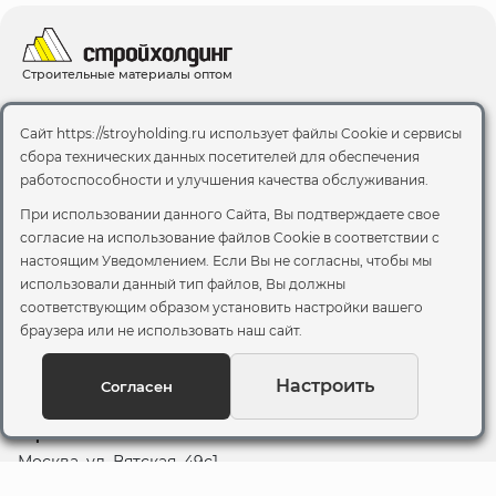
Строительные материалы оптом
Цемент оптом
Каталог
Все бренды
Сайт https://stroyholding.ru использует файлы Cookie и сервисы
сбора технических данных посетителей для обеспечения
работоспособности и улучшения качества обслуживания.
Доставка
О компании
При использовании данного Сайта, Вы подтверждаете свое
Оплата
согласие на использование файлов Cookie
в соответствии с
Все бренды
настоящим Уведомлением. Если Вы не согласны, чтобы мы
Контакты
использовали данный тип файлов, Вы должны
соответствующим образом установить настройки вашего
Пункт самовывоза
браузера или не использовать наш сайт.
Склад "Черкизовский"
2-й Иртышский проезд,
Настроить
Согласен
территория 2А стр.3
Офис
Москва, ул. Вятская, 49с1