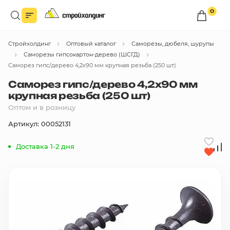
0
Войдите в личный кабинет
Стройхолдинг
Оптовый каталог
Саморезы, дюбеля, шурупы
Вы сможете оформлять заказы
по оптовым ценам.
Саморезы гипсокартон-дерево (ШСГД)
Саморез гипс/дерево 4,2х90 мм крупная резьба (250 шт)
Войти
Саморез гипс/дерево 4,2х90 мм
крупная резьба (250 шт)
Оптом и в розницу
Каталог товаров
Артикул: 00052131
Быстрый заказ по списку
Доставка 1-2 дня
Все
бренды
Избранное
Сравнение
В корзину