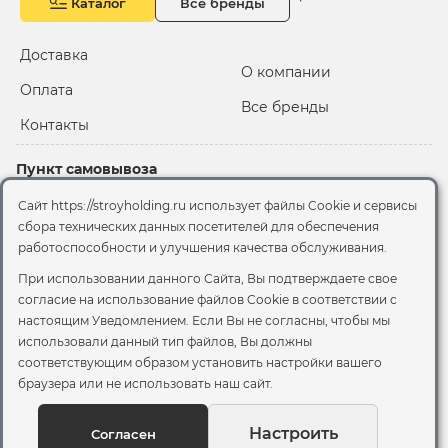
Каталог
Все бренды
Доставка
О компании
Оплата
Все бренды
Контакты
Пункт самовывоза
Склад "Черкизовский"
Сайт https://stroyholding.ru использует файлы Cookie и сервисы
2-й Иртышский проезд,
сбора технических данных посетителей для обеспечения
территория 2А стр.3
работоспособности и улучшения качества обслуживания.
Офис
При использовании данного Сайта, Вы подтверждаете свое
согласие на использование файлов Cookie
в соответствии с
Москва, ул. Вятская, 49с1
настоящим Уведомлением. Если Вы не согласны, чтобы мы
использовали данный тип файлов, Вы должны
© 2026 Стройхолдинг | г. Москва
соответствующим образом установить настройки вашего
Договор оферта
-
Политика конфиденциальности
браузера или не использовать наш сайт.
Согласие на обработку персональных данных
Согласие на обработку файлов сookie
Настроить
Согласен
Вы можете отозвать своё согласие, написав на