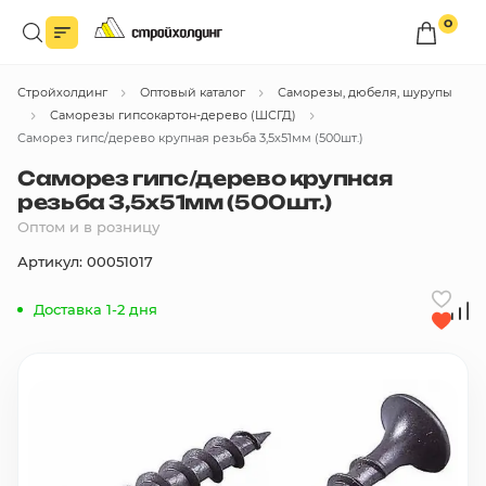
0
Войдите в личный кабинет
Стройхолдинг
Оптовый каталог
Саморезы, дюбеля, шурупы
Вы сможете оформлять заказы
по оптовым ценам.
Саморезы гипсокартон-дерево (ШСГД)
Саморез гипс/дерево крупная резьба 3,5х51мм (500шт.)
Войти
Саморез гипс/дерево крупная
резьба 3,5х51мм (500шт.)
Оптом и в розницу
Каталог товаров
Артикул: 00051017
Быстрый заказ по списку
Доставка 1-2 дня
Все
бренды
Избранное
Сравнение
В корзину