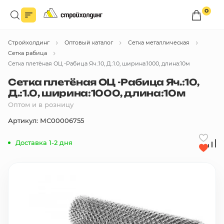
0
Войдите в личный кабинет
Стройхолдинг
Оптовый каталог
Сетка металлическая
Вы сможете оформлять заказы
по оптовым ценам.
Сетка рабица
Сетка плетёная ОЦ -Рабица Яч.:10, Д.:1.0, ширина:1000, длина:10м
Войти
Сетка плетёная ОЦ -Рабица Яч.:10,
Д.:1.0, ширина:1000, длина:10м
Оптом и в розницу
Каталог товаров
Артикул: МС00006755
Быстрый заказ по списку
Доставка 1-2 дня
Все
бренды
Избранное
Сравнение
В корзину