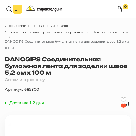
0
Войдите в личный кабинет
Стройхолдинг
Оптовый каталог
Вы сможете оформлять заказы
по оптовым ценам.
Стеклосетки, ленты строительные, серпянки
Ленты строительные
DANOGIPS Соединительная бумажная лента для заделки швов 5,2 см x
Войти
100 м
DANOGIPS Соединительная
бумажная лента для заделки швов
Каталог товаров
5,2 см x 100 м
Оптом и в розницу
Быстрый заказ по списку
Артикул: 685800
Все
бренды
Доставка 1-2 дня
Избранное
Сравнение
В корзину