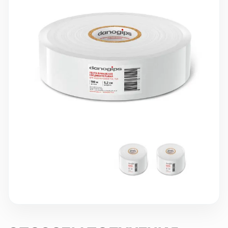
10 000 ₽
Минимальный заказ
+7(495) 988-86-47
sales@stroyholding.ru
Max
Телеграм
Доставка
Оплата
О компании
Все бренды
Контакты
Москва