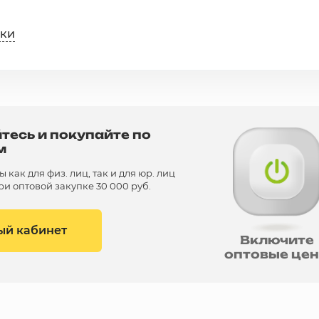
ики
тесь и покупайте по
м
как для физ. лиц, так и для юр. лиц
и оптовой закупке 30 000 руб.
ый кабинет
Включите
оптовые це