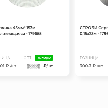
пянка 45мм* 153м
СТРОБИ Серп
оклеющаяся - 179655
0,15х23м - 179
НИЦА
ОПТ
РОЗНИЦА
Выгодно
.01 ₽
₽
300.3 ₽
/шт.
/шт.
/шт.