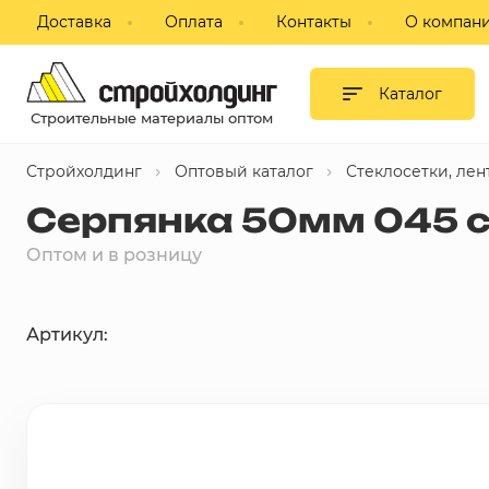
Доставка
Оплата
Контакты
О компан
Гипсокартон и листовые
материалы
Каталог
Строительные материалы оптом
Сухие смеси
Стройхолдинг
Оптовый каталог
Стеклосетки, лен
Изоляция
Серпянка 50мм 045
Профиль, комплектующие для
Оптом и в розницу
ГКЛ
Блоки строительные,
Артикул:
пазогребневые, кирпич
Потолки подвесные
Фанера, ДВП, ДСП