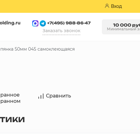
Вход
olding.ru
+7(495) 988-86-47
10 000 ру
Минимальный з
Заказать звонок
пянка 50мм 045 самоклеющаяся
Пазогребневые плиты (ПГП)
бранное
Сравнить
бранном
СТИКИ