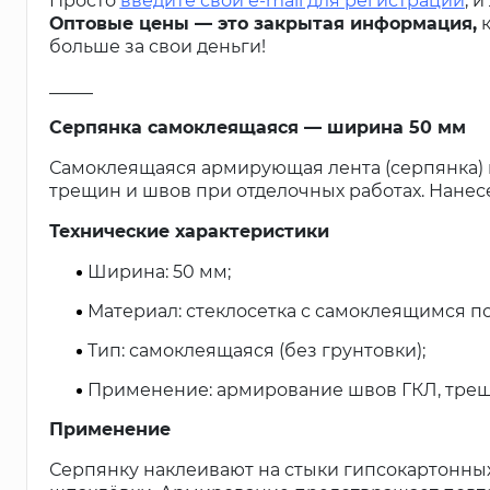
Просто
введите свой e-mail для регистрации
, 
Оптовые цены — это закрытая информация,
к
больше за свои деньги!
_____
Серпянка самоклеящаяся — ширина 50 мм
Самоклеящаяся армирующая лента (серпянка) 
трещин и швов при отделочных работах. Нанесе
Технические характеристики
Ширина: 50 мм;
Материал: стеклосетка с самоклеящимся п
Тип: самоклеящаяся (без грунтовки);
Применение: армирование швов ГКЛ, трещ
Применение
Серпянку наклеивают на стыки гипсокартонных