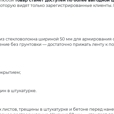
и любой
товар станет доступен по более выгодной 
оторую видят только зарегистрированные клиенты.
из стекловолокна шириной 50 мм для армирования с
ние без грунтовки — достаточно прижать ленту к по
окрытием;
ин в штукатурке.
 листов, трещины в штукатурке и бетоне перед нан