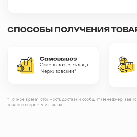
Грунтовки, ПВА, спец. растворы
Герметики, жидкие гвозди, пена
СПОСОБЫ ПОЛУЧЕНИЯ ТОВА
Саморезы, дюбеля, шурупы
Самовывоз
Инструмент и оборудование
Самовывоз со склада
"Черкизовский"
Стеклосетки, ленты
строительные, серпянки
Лакокрасочные материалы
* Точное время, стоимость доставки сообщит менеджер, завис
товаров и времени заказа.
Нерудные материалы
Обои