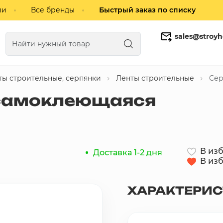
ии
Все бренды
Быстрый заказ по списку
sales@stroyh
ты строительные, серпянки
Ленты строительные
Сер
Газобетонные блоки
Кирпич
 самоклеющаяся
В из
Доставка 1-2 дня
В из
ХАРАКТЕРИ