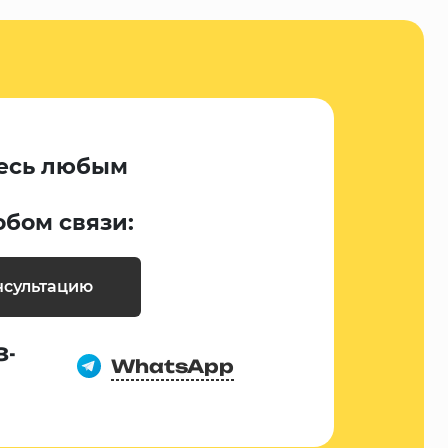
есь любым
обом связи:
нсультацию
8-
WhatsApp