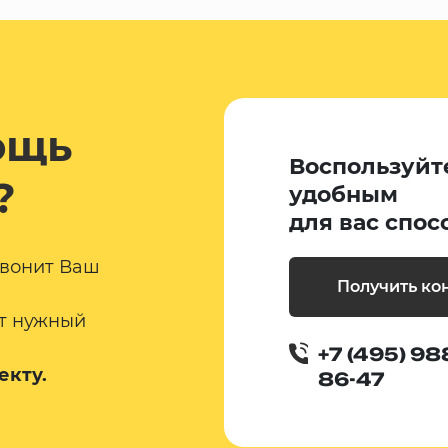
ощь
Воспользуйт
?
удобным
для вас спос
звонит Ваш
Получить ко
т нужный
+7 (495) 98
екту.
86-47