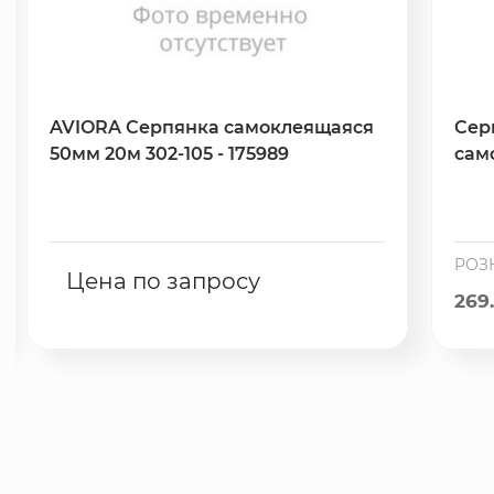
AVIORA Серпянка самоклеящаяся
Сер
50мм 20м 302-105 - 175989
сам
РОЗ
Цена по запросу
269