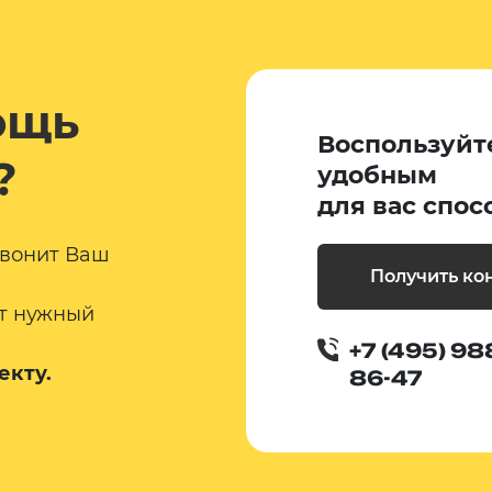
ощь
Воспользуйт
?
удобным
для вас спос
звонит Ваш
Получить ко
т нужный
+7 (495) 98
екту.
86-47