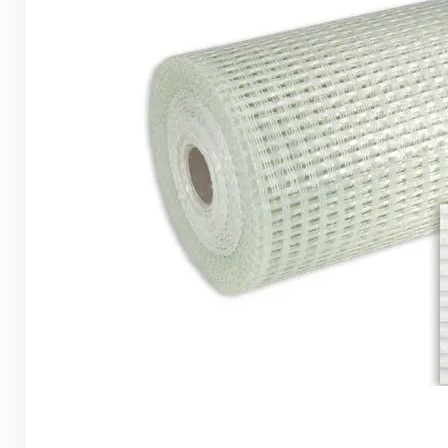
Грунтовки, ПВА, спец. растворы
Герметики, жидкие гвозди, пена
Саморезы, дюбеля, шурупы
Инструмент и оборудование
Стеклосетки, ленты
строительные, серпянки
Лакокрасочные материалы
Нерудные материалы
Обои