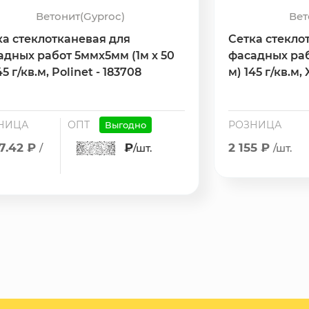
Ветонит(Gyproc)
Вет
ка стеклотканевая для
Сетка стекло
адных работ 5ммх5мм (1м х 50
фасадных раб
45 г/кв.м, Polinet - 183708
м) 145 г/кв.м,
НИЦА
ОПТ
РОЗНИЦА
Выгодно
77.42 ₽
₽
2 155 ₽
/
/шт.
/шт.