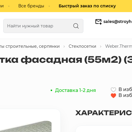
ии
Все бренды
Быстрый заказ по списку
sales@stroyh
ты строительные, серпянки
Стеклосетки
Weber.Therm
Газобетонные блоки
Кирпич
тка фасадная (55м2) (
В из
Доставка 1-2 дня
В из
ХАРАКТЕРИ