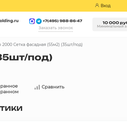
Вход
olding.ru
+7(495) 988-86-47
10 000 ру
Минимальный з
Заказать звонок
 2000 Сетка фасадная (55м2) (35шт/под)
Пазогребневые плиты (ПГП)
35шт/под)
бранное
Сравнить
бранном
СТИКИ