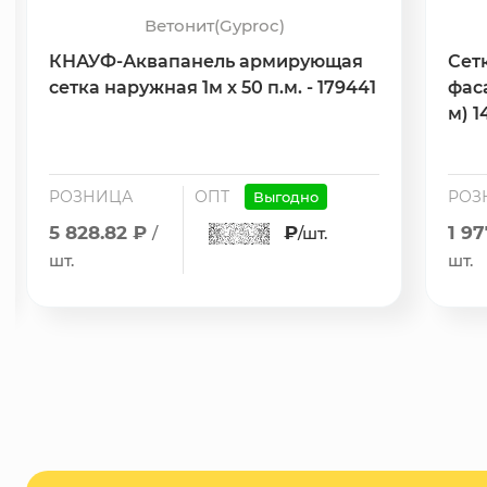
Ветонит(Gyproc)
КНАУФ-Аквапанель армирующая
Сет
сетка наружная 1м х 50 п.м. - 179441
фас
м) 1
РОЗНИЦА
ОПТ
РОЗ
Выгодно
5 828.82 ₽
₽
1 9
/
/шт.
шт.
шт.