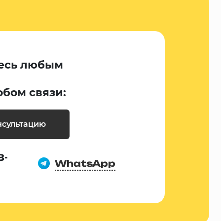
есь любым
обом связи:
нсультацию
8-
WhatsApp