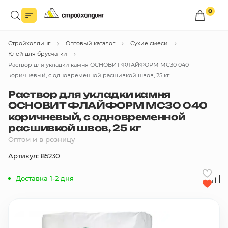
0
Войдите в личный кабинет
Стройхолдинг
Оптовый каталог
Сухие смеси
Вы сможете оформлять заказы
по оптовым ценам.
Клей для брусчатки
Раствор для укладки камня ОСНОВИТ ФЛАЙФОРМ МС30 040
Войти
коричневый, с одновременной расшивкой швов, 25 кг
Раствор для укладки камня
ОСНОВИТ ФЛАЙФОРМ МС30 040
Каталог товаров
коричневый, с одновременной
расшивкой швов, 25 кг
Быстрый заказ по списку
Оптом и в розницу
Артикул: 85230
Все
бренды
Доставка 1-2 дня
Избранное
Сравнение
В корзину