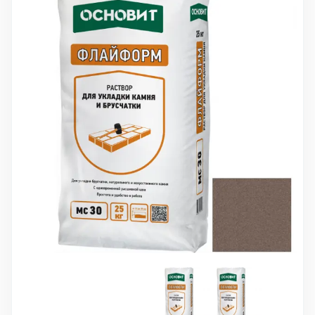
10 000 ₽
Минимальный заказ
+7(495) 988-86-47
sales@stroyholding.ru
Max
Телеграм
Доставка
Оплата
О компании
Все бренды
Контакты
Москва