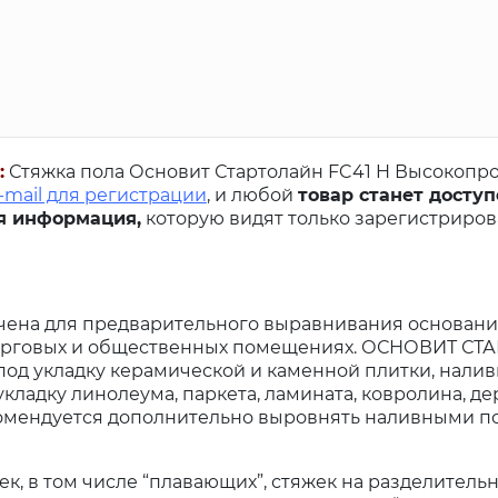
:
Стяжка пола Основит Стартолайн FC41 H Высокопроч
-mail для регистрации
, и любой
товар станет доступ
я информация,
которую видят только зарегистриро
ена для предварительного выравнивания основани
, торговых и общественных помещениях. ОСНОВИТ С
 под укладку керамической и каменной плитки, нали
кладку линолеума, паркета, ламината, ковролина, д
комендуется дополнительно выровнять наливными п
к, в том числе “плавающих”, стяжек на разделительн