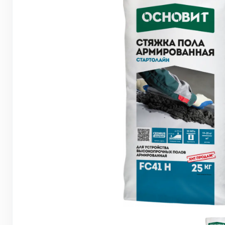
Грунтовки, ПВА, спец. растворы
Герметики, жидкие гвозди, пена
Саморезы, дюбеля, шурупы
Инструмент и оборудование
Стеклосетки, ленты
строительные, серпянки
Лакокрасочные материалы
Нерудные материалы
Обои