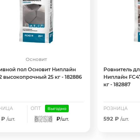
Основит
ивной пол Основит Ниплайн
Ровнитель дл
2 высокопрочный 25 кг - 182886
Ниплайн FC4
кг - 182887
НИЦА
ОПТ
РОЗНИЦА
Выгодно
 ₽
₽
592 ₽
/шт.
/шт.
/шт.