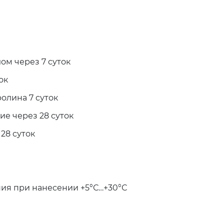
м через 7 суток
ок
ролина 7 суток
е через 28 суток
28 суток
ия при нанесении +5°С…+30°С