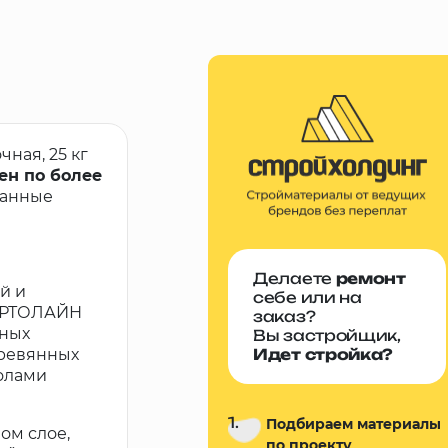
ная, 25 кг
ен по более
ванные
Делаете
ремонт
й и
себе или на
ТАРТОЛАЙН
заказ?
вных
Вы застройщик,
еревянных
Идет стройка?
олами
1.
Подбираем материалы
ом слое,
по проекту