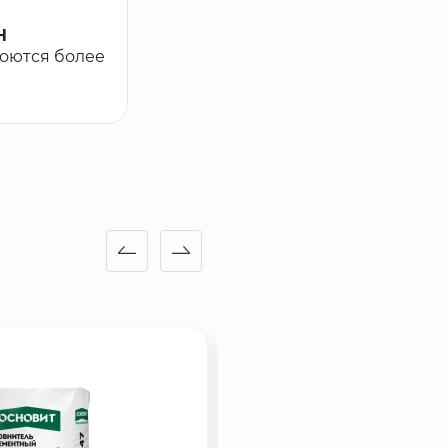
H
кроются более