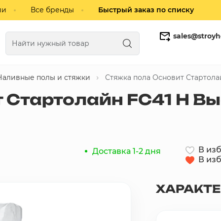
ии
Все бренды
Быстрый заказ по списку
sales@stroyh
Наливные полы и стяжки
Стяжка пола Основит Стартолай
Газобетонные блоки
Кирпич
 Стартолайн FC41 H Вы
В из
Доставка 1-2 дня
В из
ХАРАКТ