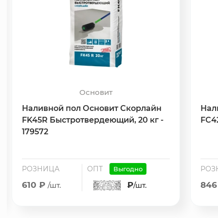
Основит
Наливной пол Основит Скорлайн
Нал
FK45R Быстротвердеющий, 20 кг -
FС4
179572
РОЗНИЦА
ОПТ
РОЗ
Выгодно
610 ₽
₽
846
/шт.
/шт.