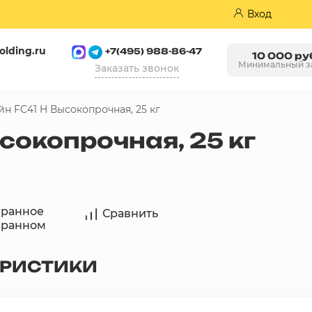
Вход
olding.ru
+7(495) 988-86-47
10 000 ру
Минимальный з
Заказать звонок
н FC41 H Высокопрочная, 25 кг
Пазогребневые плиты (ПГП)
сокопрочная, 25 кг
бранное
Сравнить
бранном
ЕРИСТИКИ