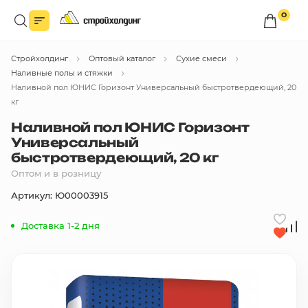
0
Войдите в личный кабинет
Стройхолдинг
Оптовый каталог
Сухие смеси
Вы сможете оформлять заказы
по оптовым ценам.
Наливные полы и стяжки
Наливной пол ЮНИС Горизонт Универсальный быстротвердеющий, 20
Войти
кг
Наливной пол ЮНИС Горизонт
Универсальный
Каталог товаров
быстротвердеющий, 20 кг
Оптом и в розницу
Быстрый заказ по списку
Артикул: Ю00003915
Все
бренды
Доставка 1-2 дня
Избранное
Сравнение
В корзину