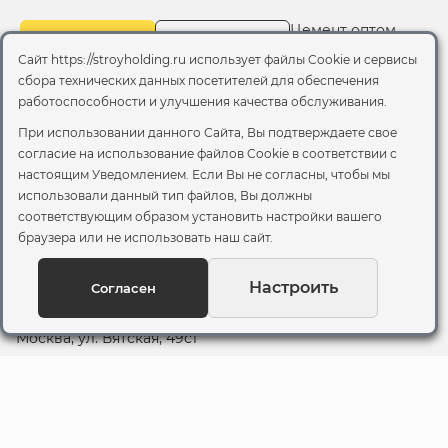
Цемент оптом
Каталог
Все бренды
Сайт https://stroyholding.ru использует файлы Cookie и сервисы
сбора технических данных посетителей для обеспечения
Доставка
работоспособности и улучшения качества обслуживания.
О компании
Оплата
При использовании данного Сайта, Вы подтверждаете свое
Все бренды
согласие на использование файлов Cookie
в соответствии с
Контакты
настоящим Уведомлением. Если Вы не согласны, чтобы мы
использовали данный тип файлов, Вы должны
Пункт самовывоза
соответствующим образом установить настройки вашего
Склад "Черкизовский"
браузера или не использовать наш сайт.
2-й Иртышский проезд,
территория 2А стр.3
Настроить
Согласен
Офис
Москва, ул. Вятская, 49с1
© 2026 Стройхолдинг | г. Москва
Договор оферта
-
Политика конфиденциальности
Согласие на обработку персональных данных