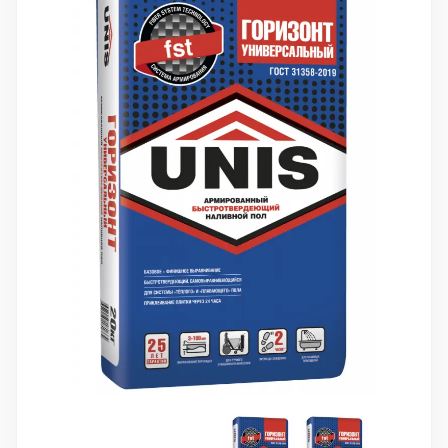
10 000 ₽
Минимальный заказ
+7(495) 988-86-47
sales@stroyholding.ru
Max
Телеграм
Доставка
Оплата
О компании
Все бренды
Контакты
Москва