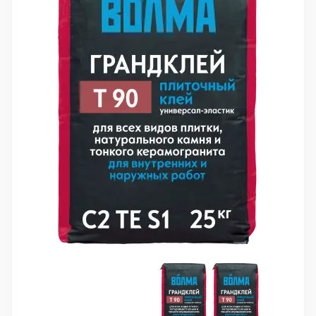
10 000 ₽
Минимальный заказ
+7(495) 988-86-47
sales@stroyholding.ru
Max
Телеграм
Доставка
Оплата
О компании
Все бренды
Контакты
Москва