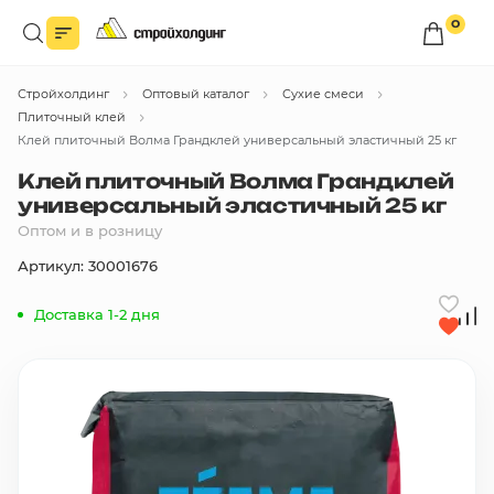
0
Войдите в личный кабинет
Стройхолдинг
Оптовый каталог
Сухие смеси
Вы сможете оформлять заказы
по оптовым ценам.
Плиточный клей
Клей плиточный Волма Грандклей универсальный эластичный 25 кг
Войти
Клей плиточный Волма Грандклей
универсальный эластичный 25 кг
Оптом и в розницу
Каталог товаров
Артикул: 30001676
Быстрый заказ по списку
Доставка 1-2 дня
Все
бренды
Избранное
Сравнение
В корзину