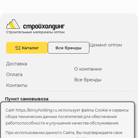
Строительные материалы оптом
Цемент оптом
Каталог
Все бренды
Доставка
О компании
Оплата
Все бренды
Контакты
Пункт самовывоза
Склад "Черкизовский"
Сайт https://stroyholding.ru использует файлы Cookie и сервисы
2-й Иртышский проезд,
сбора технических данных посетителей для обеспечения
территория 2А стр.3
работоспособности и улучшения качества обслуживания.
Офис
При использовании данного Сайта, Вы подтверждаете свое