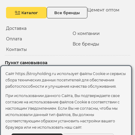
Цемент оптом
Каталог
Все бренды
Доставка
О компании
Оплата
Все бренды
Контакты
Пункт самовывоза
Склад "Черкизовский"
Сайт https://stroyholding.ru использует файлы Cookie и сервисы
2-й Иртышский проезд,
сбора технических данных посетителей для обеспечения
территория 2А стр.3
работоспособности и улучшения качества обслуживания.
Офис
При использовании данного Сайта, Вы подтверждаете свое
согласие на использование файлов Cookie
в соответствии с
Москва, ул. Вятская, 49с1
настоящим Уведомлением. Если Вы не согласны, чтобы мы
использовали данный тип файлов, Вы должны
© 2026 Стройхолдинг | г. Москва
соответствующим образом установить настройки вашего
Договор оферта
-
Политика конфиденциальности
браузера или не использовать наш сайт.
Согласие на обработку персональных данных