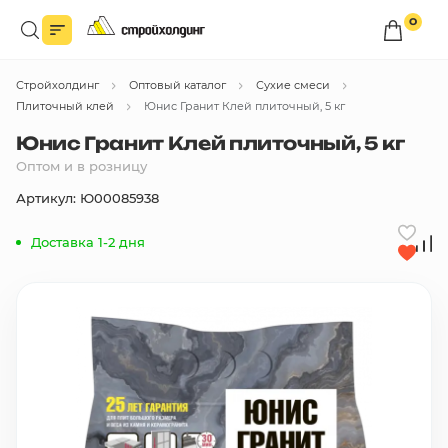
0
Войдите в личный кабинет
Стройхолдинг
Оптовый каталог
Сухие смеси
Вы сможете оформлять заказы
по оптовым ценам.
Плиточный клей
Юнис Гранит Клей плиточный, 5 кг
Юнис Гранит Клей плиточный, 5 кг
Войти
Оптом и в розницу
Артикул: Ю00085938
Каталог товаров
Доставка 1-2 дня
Быстрый заказ по списку
Все
бренды
Избранное
Сравнение
В корзину