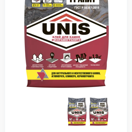
10 000 ₽
Минимальный заказ
+7(495) 988-86-47
sales@stroyholding.ru
Max
Телеграм
Доставка
Оплата
О компании
Все бренды
Контакты
Москва