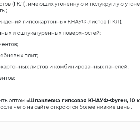
стов (ГКЛ), имеющих утонённую и полукруглую утон
ты;
еждений гипсокартонных КНАУФ-листов (ГКЛ);
нных и оштукатуренных поверхностей;
ментов;
ребневых плит;
окартонных листов и комбинированных панелей;
ентов;
ить оптом
«Шпаклевка гипсовая КНАУФ-Фуген, 10 к
 после чего на сайте откроются более низкие цены.