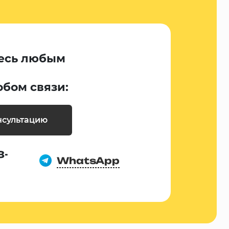
есь любым
обом связи:
нсультацию
8-
WhatsApp