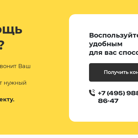
ощь
Воспользуйт
?
удобным
для вас спос
звонит Ваш
Получить ко
т нужный
+7 (495) 98
екту.
86-47