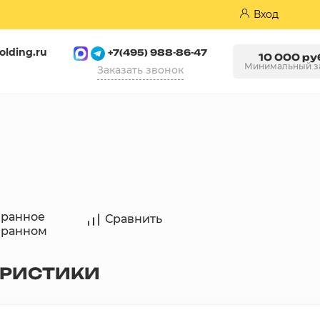
Вход
olding.ru
+7(495) 988-86-47
10 000 ру
Минимальный з
Заказать звонок
Пазогребневые плиты (ПГП)
бранное
Сравнить
бранном
ЕРИСТИКИ