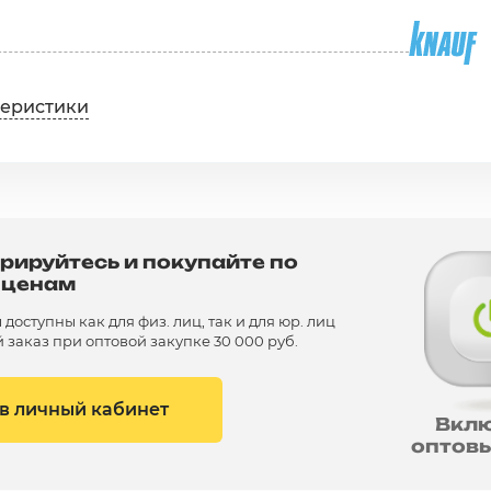
теристики
рируйтесь и покупайте по
 ценам
доступны как для физ. лиц, так и для юр. лиц
заказ при оптовой закупке 30 000 руб.
 в личный кабинет
Вкл
оптов