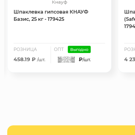
Кнауф
Шпаклевка гипсовая КНАУФ
Шпа
Базис, 25 кг - 179425
(Saf
179
РОЗНИЦА
ОПТ
РОЗ
Выгодно
458.19 ₽
₽
4 2
/шт.
/шт.