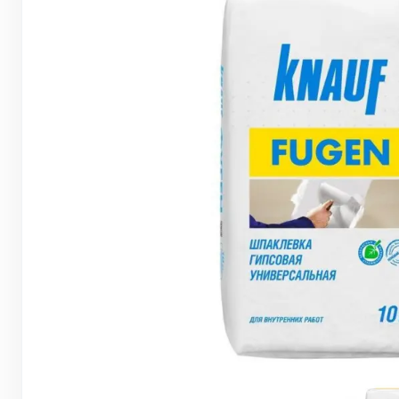
Грунтовки, ПВА, спец. растворы
Герметики, жидкие гвозди, пена
Саморезы, дюбеля, шурупы
Инструмент и оборудование
Стеклосетки, ленты
строительные, серпянки
Лакокрасочные материалы
Нерудные материалы
Обои