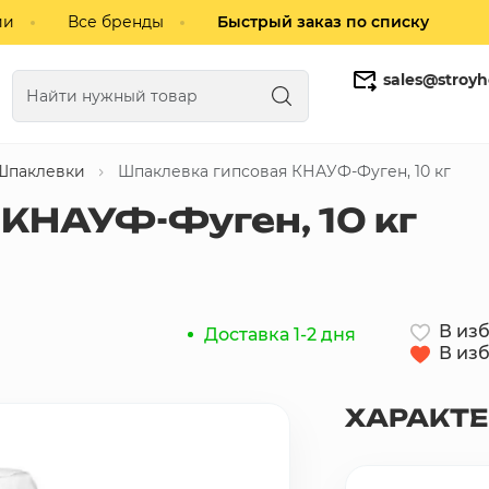
ии
Все бренды
Быстрый заказ по списку
sales@stroyh
Шпаклевки
Шпаклевка гипсовая КНАУФ-Фуген, 10 кг
Газобетонные блоки
Кирпич
КНАУФ-Фуген, 10 кг
В из
Доставка 1-2 дня
В из
ХАРАКТ