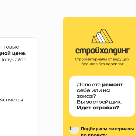
оптовые
дной цене
.
 Получайте
Делаете
ремонт
себе или на
заказ?
ъясняется
Вы застройщик,
Идет стройка?
1.
Подбираем материалы
по проекту