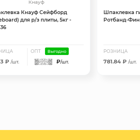
Кнауф
клевка Кнауф Сейфборд
Шпаклевка г
eboard) для р/з плиты, 5кг -
Ротбанд-Финиш
436
НИЦА
ОПТ
РОЗНИЦА
Выгодно
33 ₽
₽
781.84 ₽
/шт.
/шт.
/шт.