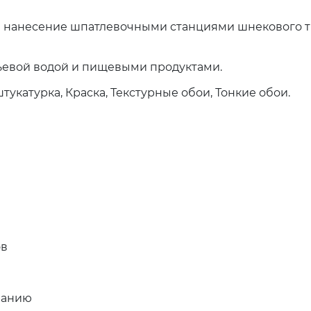
е нанесение шпатлевочными станциями шнекового т
тьевой водой и пищевыми продуктами.
укатурка, Краска, Текстурные обои, Тонкие обои.
ов
ванию