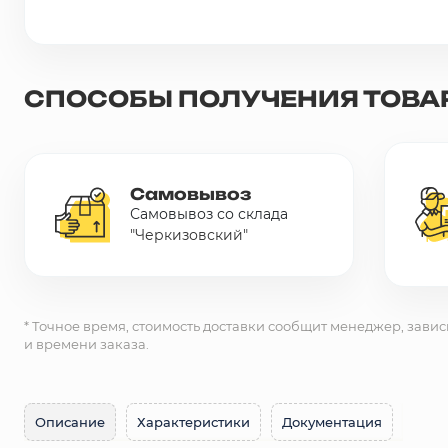
Сетка металлическая
Электрика
СПОСОБЫ ПОЛУЧЕНИЯ ТОВА
Удалено из прайс-листа
Самовывоз
Самовывоз со склада
"Черкизовский"
* Точное время, стоимость доставки сообщит менеджер, завис
и времени заказа.
Описание
Характеристики
Документация