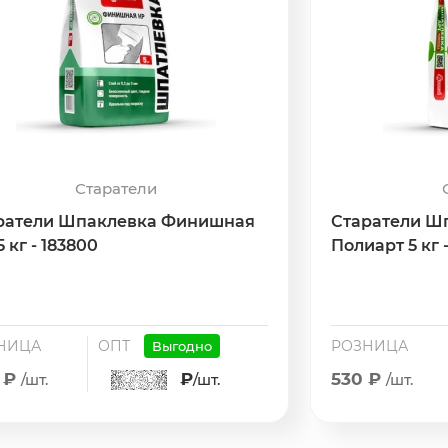
Старатели
ратели Шпаклевка Финишная
Старатели Ш
5 кг - 183800
Полиарт 5 кг 
НИЦА
ОПТ
РОЗНИЦА
Выгодно
 ₽
₽
530 ₽
/шт.
/шт.
/шт.