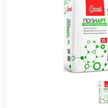
Грунтовки, ПВА, спец. растворы
Герметики, жидкие гвозди, пена
Саморезы, дюбеля, шурупы
Инструмент и оборудование
Стеклосетки, ленты
строительные, серпянки
Лакокрасочные материалы
Нерудные материалы
Обои