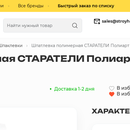
ии
Все бренды
Быстрый заказ по списку
sales@stroyh
Шпаклевки
Шпатлевка полимерная СТАРАТЕЛИ Полиарт 
Газобетонные блоки
Кирпич
ая СТАРАТЕЛИ Полиар
В из
Доставка 1-2 дня
В из
ХАРАКТ