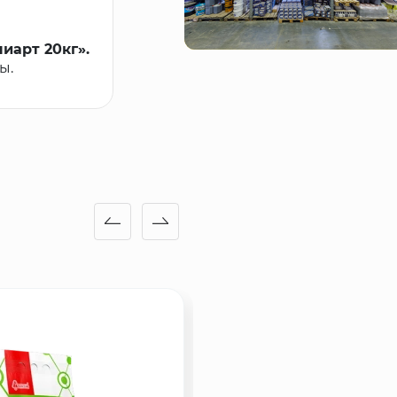
арт 20кг».
ы.