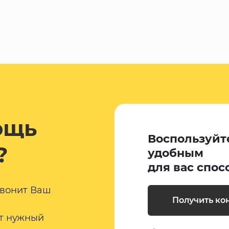
ощь
Воспользуйт
?
удобным
для вас спос
звонит Ваш
Получить ко
т нужный