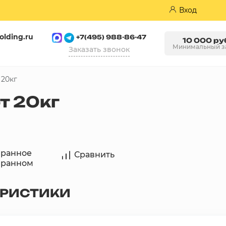
Вход
olding.ru
+7(495) 988-86-47
10 000 ру
Минимальный з
Заказать звонок
20кг
Пазогребневые плиты (ПГП)
т 20кг
бранное
Сравнить
бранном
ЕРИСТИКИ