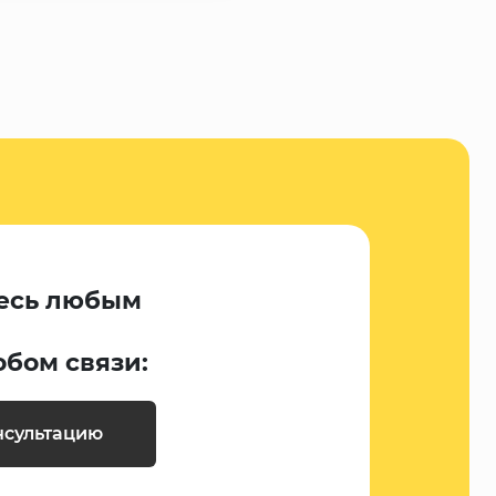
есь любым
обом связи:
нсультацию