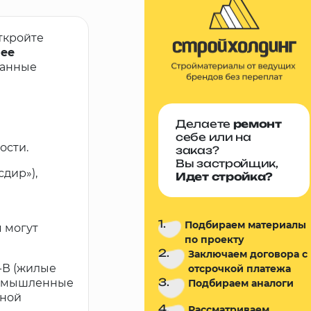
ткройте
лее
ванные
Делаете
ремонт
себе или на
ости.
заказ?
Вы застройщик,
дир»),
Идет стройка?
1.
Подбираем материалы
 могут
по проекту
2.
Заключаем договора с
-В (жилые
отсрочкой платежа
3.
промышленные
Подбираем аналоги
жной
4.
Рассматриваем