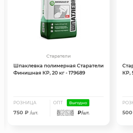
Старатели
Шпаклевка полимерная Старатели
Ста
Финишная КР, 20 кг - 179689
КР, 
РОЗНИЦА
ОПТ
РОЗ
Выгодно
750 ₽
₽
500
/шт.
/шт.