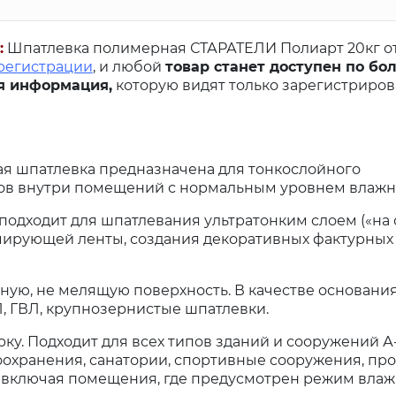
:
Шпатлевка полимерная СТАРАТЕЛИ Полиарт 20кг о
 регистрации
, и любой
товар станет доступен по бо
я информация,
которую видят только зарегистриро
я шпатлевка предназначена для тонкослойного
ов внутри помещений с нормальным уровнем влажн
одходит для шпатлевания ультратонким слоем («на с
рмирующей ленты, создания декоративных фактурных
ую, не мелящую поверхность. В качестве основания
Л, ГВЛ, крупнозернистые шпатлевки.
ку. Подходит для всех типов зданий и сооружений А
воохранения, санатории, спортивные сооружения, 
), включая помещения, где предусмотрен режим вла