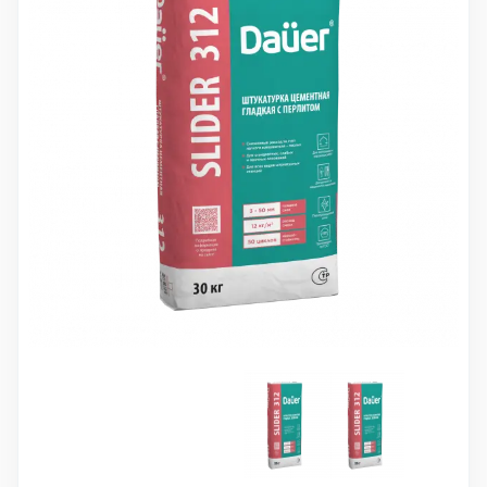
10 000 ₽
Минимальный заказ
+7(495) 988-86-47
sales@stroyholding.ru
Max
Телеграм
Доставка
Оплата
О компании
Все бренды
Контакты
Москва