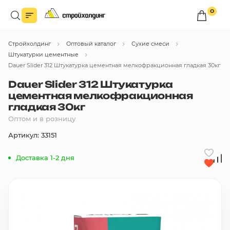
0
Войдите в личный кабинет
Стройхолдинг
Оптовый каталог
Сухие смеси
Вы сможете оформлять заказы
по оптовым ценам.
Штукатурки цементные
Dauer Slider 312 Штукатурка цементная мелкофракционная гладкая 30кг
Войти
Dauer Slider 312 Штукатурка
цементная мелкофракционная
гладкая 30кг
Каталог товаров
Оптом и в розницу
Артикул: 33151
Быстрый заказ по списку
Доставка 1-2 дня
Все
бренды
Избранное
Сравнение
В корзину