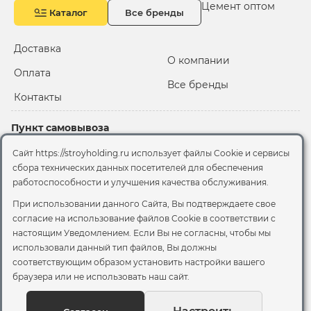
Цемент оптом
Каталог
Все бренды
Доставка
О компании
Оплата
Все бренды
Контакты
Пункт самовывоза
Склад "Черкизовский"
Сайт https://stroyholding.ru использует файлы Cookie и сервисы
2-й Иртышский проезд,
сбора технических данных посетителей для обеспечения
территория 2А стр.3
работоспособности и улучшения качества обслуживания.
Офис
При использовании данного Сайта, Вы подтверждаете свое
согласие на использование файлов Cookie
в соответствии с
Москва, ул. Вятская, 49с1
настоящим Уведомлением. Если Вы не согласны, чтобы мы
использовали данный тип файлов, Вы должны
© 2026 Стройхолдинг | г. Москва
соответствующим образом установить настройки вашего
Договор оферта
-
Политика конфиденциальности
браузера или не использовать наш сайт.
Согласие на обработку персональных данных
Согласие на обработку файлов сookie