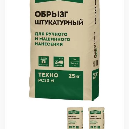
10 000 ₽
Минимальный заказ
+7(495) 988-86-47
sales@stroyholding.ru
Max
Телеграм
Доставка
Оплата
О компании
Все бренды
Контакты
Москва