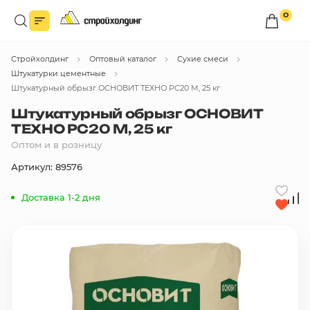
0
Войдите в личный кабинет
Стройхолдинг
Оптовый каталог
Сухие смеси
Вы сможете оформлять заказы
по оптовым ценам.
Штукатурки цементные
Штукатурный обрызг ОСНОВИТ ТЕХНО PC20 М, 25 кг
Войти
Штукатурный обрызг ОСНОВИТ
ТЕХНО PC20 М, 25 кг
Оптом и в розницу
Каталог товаров
Артикул: 89576
Быстрый заказ по списку
Доставка 1-2 дня
Все
бренды
Избранное
Сравнение
В корзину