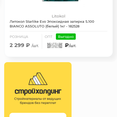
Litokol
Литокол Starlike Evo Эпоксидная затирка S.100
BIANCO ASSOLUTO (белый) 1кг - 182528
РОЗНИЦА
ОПТ
Выгодно
2 299 ₽
₽
/шт.
/шт.