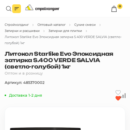
0
Войдите в личный кабинет
Стройхолдинг
Оптовый каталог
Сухие смеси
Вы сможете оформлять заказы
по оптовым ценам.
Затирки и расшивки
Затирки для плитки
Литокол Starlike Evo Эпоксидная затирка S.400 VERDE SALVIA (светло-
Войти
голубой) 1кг
Литокол Starlike Evo Эпоксидная
затирка S.400 VERDE SALVIA
Каталог товаров
(светло-голубой) 1кг
Оптом и в розницу
Быстрый заказ по списку
Артикул: 485370002
Все
бренды
Доставка 1-2 дня
Избранное
Сравнение
В корзину