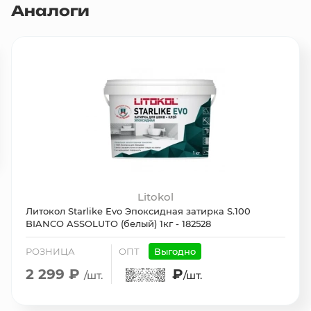
Аналоги
Litokol
Литокол Starlike Evo Эпоксидная затирка S.100
BIANCO ASSOLUTO (белый) 1кг - 182528
РОЗНИЦА
ОПТ
Выгодно
2 299 ₽
₽
/шт.
/шт.