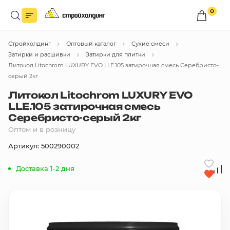
0
Войдите в личный кабинет
Стройхолдинг
Оптовый каталог
Сухие смеси
Вы сможете оформлять заказы
по оптовым ценам.
Затирки и расшивки
Затирки для плитки
Литокол Litochrom LUXURY EVO LLE.105 затирочная смесь Серебристо-
Войти
серый 2кг
Литокол Litochrom LUXURY EVO
LLE.105 затирочная смесь
Каталог товаров
Серебристо-серый 2кг
Оптом и в розницу
Быстрый заказ по списку
Артикул: 500290002
Все
бренды
Доставка 1-2 дня
Избранное
Сравнение
В корзину