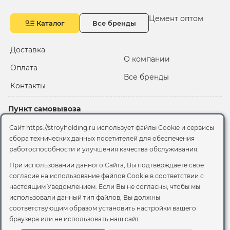
Цемент оптом
Каталог
Все бренды
Доставка
О компании
Оплата
Все бренды
Контакты
Пункт самовывоза
Склад "Черкизовский"
Сайт https://stroyholding.ru использует файлы Cookie и сервисы
2-й Иртышский проезд,
сбора технических данных посетителей для обеспечения
территория 2А стр.3
работоспособности и улучшения качества обслуживания.
Офис
При использовании данного Сайта, Вы подтверждаете свое
согласие на использование файлов Cookie
в соответствии с
Москва, ул. Вятская, 49с1
настоящим Уведомлением. Если Вы не согласны, чтобы мы
использовали данный тип файлов, Вы должны
© 2026 Стройхолдинг | г. Москва
соответствующим образом установить настройки вашего
Договор оферта
-
Политика конфиденциальности
браузера или не использовать наш сайт.
Согласие на обработку персональных данных