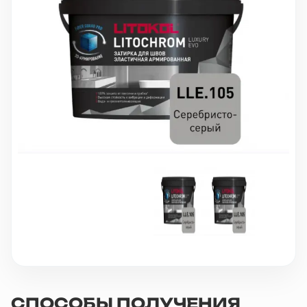
10 000 ₽
Минимальный заказ
+7(495) 988-86-47
sales@stroyholding.ru
Max
Телеграм
Доставка
Оплата
О компании
Все бренды
Контакты
Москва
СПОСОБЫ ПОЛУЧЕНИЯ