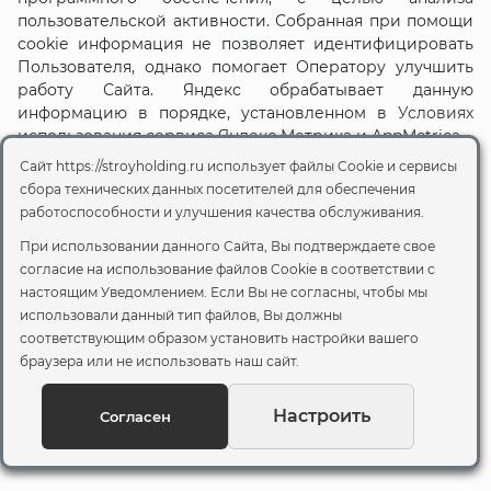
пользовательской активности. Собранная при помощи
cookie информация не позволяет идентифицировать
Пользователя, однако помогает Оператору улучшить
работу Сайта. Яндекс обрабатывает данную
информацию в порядке, установленном в
Условиях
использования сервиса Яндекс Метрика и AppMetrica
Сайт https://stroyholding.ru использует файлы Cookie и сервисы
6.3. Возможности Яндекс по использованию и
сбора технических данных посетителей для обеспечения
передаче третьим лицам сведений, собранных
работоспособности и улучшения качества обслуживания.
посредством Яндекса. Метрики о посещениях
Пользователем Сайта Оператора, ограничиваются
При использовании данного Сайта, Вы подтверждаете свое
Политикой конфиденциальности Яндекс.
согласие на использование файлов Cookie
в соответствии с
Пользователь может запретить Яндекс.Метрике
настоящим Уведомлением. Если Вы не согласны, чтобы мы
узнавать себя при повторных посещениях Сайта,
использовали данный тип файлов, Вы должны
отключив cookie-файлы Яндекс.Метрики в своем
соответствующим образом установить настройки вашего
браузере. Используя Сайт, Пользователь дает согласие
браузера или не использовать наш сайт.
на обработку персональных данных Яндексом в
порядке и целях, предусмотренных настоящей
Настроить
Согласен
Политикой.