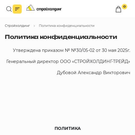
0
Войдите в личный кабинет
Стройхолдинг
Политика конфиденциальности
Вы сможете оформлять заказы
по оптовым ценам.
Политика конфиденциальности
Войти
Утверждена приказом № №30/05-02 от 30 мая 2025г.
Генеральный директор ООО «СТРОЙХОЛДИНГ-ТРЕЙД»
Каталог товаров
Дубовой Александр Викторович
Быстрый заказ по списку
Все
бренды
Избранное
Сравнение
ПОЛИТИКА
В корзину