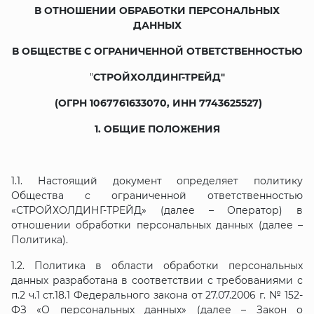
В ОТНОШЕНИИ ОБРАБОТКИ ПЕРСОНАЛЬНЫХ
10 000 ₽
ДАННЫХ
Минимальный заказ
В ОБЩЕСТВЕ С ОГРАНИЧЕННОЙ ОТВЕТСТВЕННОСТЬЮ
+7(495) 988-86-47
"
СТРОЙХОЛДИНГ-ТРЕЙД"
sales@stroyholding.ru
(ОГРН 1067761633070, ИНН 7743625527)
Max
Телеграм
1. ОБЩИЕ ПОЛОЖЕНИЯ
Доставка
Оплата
1.1. Настоящий документ определяет политику
О компании
Все бренды
Общества с ограниченной ответственностью
Контакты
«СТРОЙХОЛДИНГ-ТРЕЙД» (далее – Оператор) в
отношении обработки персональных данных (далее –
Политика).
Москва
1.2. Политика в области обработки персональных
данных разработана в соответствии с требованиями с
п.2 ч.1 ст.18.1 Федерального закона от 27.07.2006 г. № 152-
ФЗ «О персональных данных» (далее – Закон о