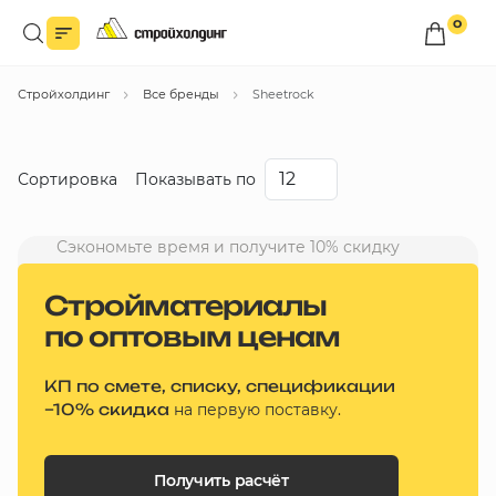
0
Войдите в личный кабинет
Стройхолдинг
Все бренды
Sheetrock
Вы сможете оформлять заказы
по оптовым ценам.
Войти
Сортировка
Показывать по
Каталог товаров
Сэкономьте время и получите 10% скидку
Со скидкой
Быстрый заказ по списку
Стройматериалы
Дешевые
по оптовым ценам
Все
Дорогие
бренды
КП по смете, списку, спецификации
Новинки
Избранное
–10% скидка
на первую поставку.
Сравнение
В корзину
Получить расчёт