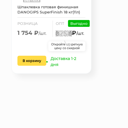
Шпаклевка готовая финишная
DANOGIPS SuperFinish 18 кг(11л)
РОЗНИЦА
ОПТ
Выгодно
1 754 ₽
₽
/шт.
/шт.
Откройте секретную
цену со скидкой
Доставка 1-2
В корзину
дня