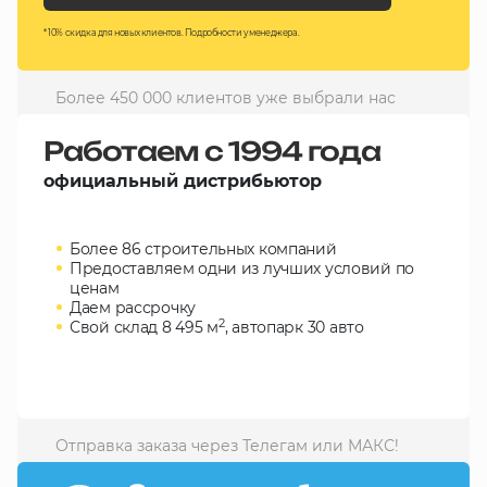
10 000 ₽
* 10% скидка для новых клиентов. Подробности у менеджера.
Минимальный заказ
Более 450 000 клиентов уже выбрали нас
+7(495) 988-86-47
sales@stroyholding.ru
Работаем с 1994 года
Max
официальный дистрибьютор
Телеграм
Более 86 строительных компаний
Доставка
Оплата
Предоставляем одни из лучших условий по
О компании
Все бренды
ценам
Даем рассрочку
Контакты
2
Свой склад 8 495 м
, автопарк 30 авто
Москва
Отправка заказа через Телегам или МАКС!