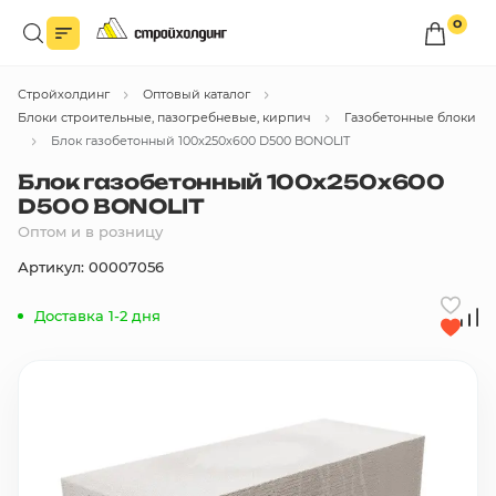
0
Войдите в личный кабинет
Стройхолдинг
Оптовый каталог
Вы сможете оформлять заказы
по оптовым ценам.
Блоки строительные, пазогребневые, кирпич
Газобетонные блоки
Блок газобетонный 100х250х600 D500 BONOLIT
Войти
Блок газобетонный 100х250х600
D500 BONOLIT
Оптом и в розницу
Каталог товаров
Артикул: 00007056
Быстрый заказ по списку
Доставка 1-2 дня
Все
бренды
Избранное
Сравнение
В корзину