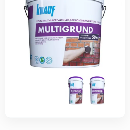
10 000 ₽
Минимальный заказ
+7(495) 988-86-47
sales@stroyholding.ru
Max
Телеграм
Доставка
Оплата
О компании
Все бренды
Контакты
Москва