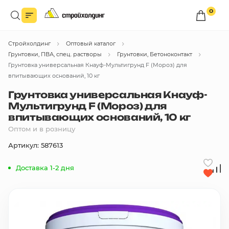
0
Войдите в личный кабинет
Стройхолдинг
Оптовый каталог
Вы сможете оформлять заказы
по оптовым ценам.
Грунтовки, ПВА, спец. растворы
Грунтовки, Бетоноконтакт
Грунтовка универсальная Кнауф-Мультигрунд F (Мороз) для
Войти
впитывающих оснований, 10 кг
Грунтовка универсальная Кнауф-
Мультигрунд F (Мороз) для
Каталог товаров
впитывающих оснований, 10 кг
Оптом и в розницу
Быстрый заказ по списку
Артикул: 587613
Все
бренды
Доставка 1-2 дня
Избранное
Сравнение
В корзину