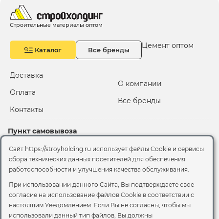
Строительные материалы оптом
Цемент оптом
Каталог
Все бренды
Доставка
О компании
Оплата
Все бренды
Контакты
Пункт самовывоза
Склад "Черкизовский"
Сайт https://stroyholding.ru использует файлы Cookie и сервисы
2-й Иртышский проезд,
сбора технических данных посетителей для обеспечения
территория 2А стр.3
работоспособности и улучшения качества обслуживания.
Офис
При использовании данного Сайта, Вы подтверждаете свое
согласие на использование файлов Cookie
в соответствии с
Москва, ул. Вятская, 49с1
настоящим Уведомлением. Если Вы не согласны, чтобы мы
использовали данный тип файлов, Вы должны
© 2026 Стройхолдинг | г. Москва