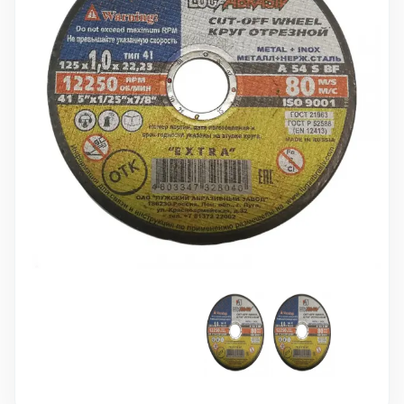
10 000 ₽
Минимальный заказ
+7(495) 988-86-47
sales@stroyholding.ru
Max
Телеграм
Доставка
Оплата
О компании
Все бренды
Контакты
Москва