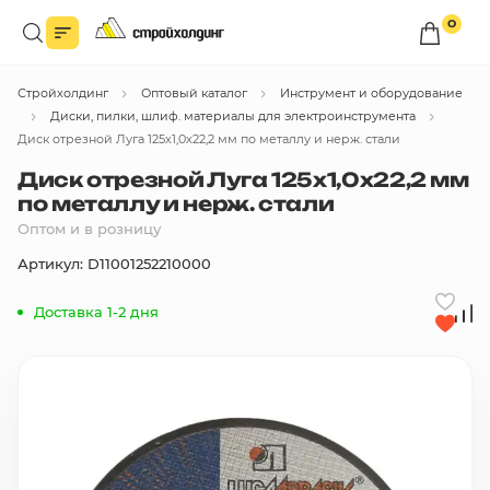
0
Войдите в личный кабинет
Стройхолдинг
Оптовый каталог
Инструмент и оборудование
Вы сможете оформлять заказы
по оптовым ценам.
Диски, пилки, шлиф. материалы для электроинструмента
Диск отрезной Луга 125х1,0х22,2 мм по металлу и нерж. стали
Войти
Диск отрезной Луга 125х1,0х22,2 мм
по металлу и нерж. стали
Оптом и в розницу
Каталог товаров
Артикул: D11001252210000
Быстрый заказ по списку
Доставка 1-2 дня
Все
бренды
Избранное
Сравнение
В корзину