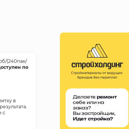
об/(240пак/
доступен по
Делаете
ремонт
итку в
себе или на
результата.
заказ?
 с
Вы застройщик,
Идет стройка?