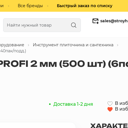
ии
Все бренды
Быстрый заказ по списку
sales@stroyh
орудование
Инструмент плиточника и сантехника
Газобетонные блоки
Кирпич
40пак/подд.)
ROFI 2 мм (500 шт) (6п
В из
Доставка 1-2 дня
В из
ХАРАКТ