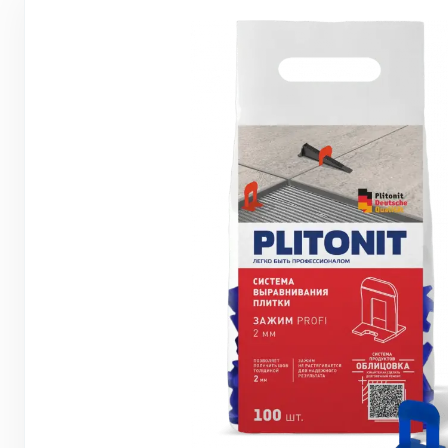
Грунтовки, ПВА, спец. растворы
Герметики, жидкие гвозди, пена
Саморезы, дюбеля, шурупы
Инструмент и оборудование
Стеклосетки, ленты
строительные, серпянки
Лакокрасочные материалы
Нерудные материалы
Обои