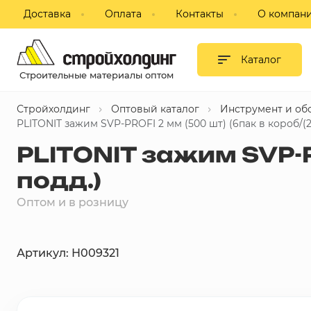
Доставка
Оплата
Контакты
О компан
Гипсокартон и листовые
материалы
Каталог
Строительные материалы оптом
Сухие смеси
Стройхолдинг
Оптовый каталог
Инструмент и об
Изоляция
PLITONIT зажим SVP-PROFI 2 мм (500 шт) (6пак в короб/(2
PLITONIT зажим SVP-P
Профиль, комплектующие для
ГКЛ
подд.)
Блоки строительные,
Оптом и в розницу
пазогребневые, кирпич
Потолки подвесные
Артикул: Н009321
Фанера, ДВП, ДСП