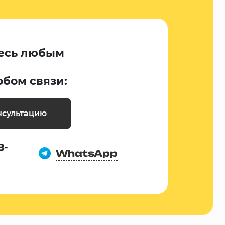
есь любым
обом связи:
нсультацию
8-
WhatsApp