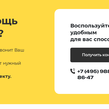
ощь
Воспользуйт
?
удобным
для вас спос
звонит Ваш
Получить ко
т нужный
+7 (495) 98
екту.
86-47