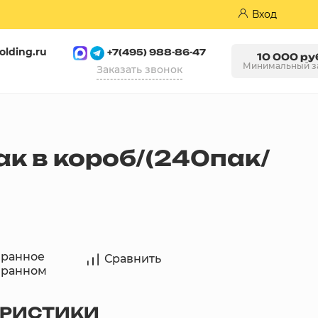
Вход
olding.ru
+7(495) 988-86-47
10 000 ру
Минимальный з
Заказать звонок
Пазогребневые плиты (ПГП)
ак в короб/(240пак/
бранное
Сравнить
бранном
ЕРИСТИКИ