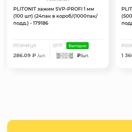
PLITONIT зажим SVP-PROFI 1 мм
PLI
(100 шт) (24пак в короб/(1000пак/
(500
подд.) - 179186
подд
РОЗНИЦА
ОПТ
РОЗ
Выгодно
286.09 ₽
₽
1 3
/шт.
/шт.