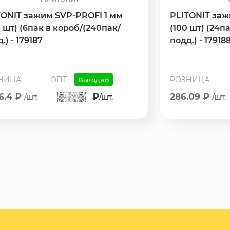
TONIT зажим SVP-PROFI 1 мм
PLITONIT заж
 шт) (6пак в короб/(240пак/
(100 шт) (24п
.) - 179187
подд.) - 17918
НИЦА
ОПТ
РОЗНИЦА
Выгодно
66.4 ₽
₽
286.09 ₽
/шт.
/шт.
/шт.