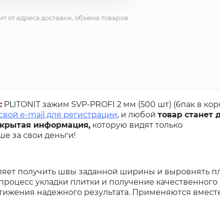
ит от адреса доставки, объема товаров
:
PLITONIT зажим SVP-PROFI 2 мм (500 шт) (6пак в кор
свой e-mail для регистрации
, и любой
товар станет 
акрытая информация,
которую видят только
е за свои деньги!
ляет получить швы заданной ширины и выровнять пл
процесс укладки плитки и получение качественного 
стижения надежного результата. Применяются вместе