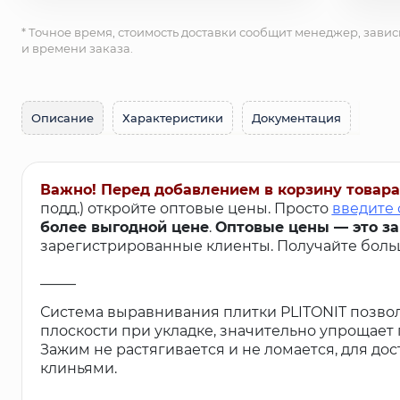
* Точное время, стоимость доставки сообщит менеджер, завис
и времени заказа.
Описание
Характеристики
Документация
Важно! Перед добавлением в корзину товара
подд.) откройте оптовые цены. Просто
введите 
более выгодной цене
.
Оптовые цены — это з
зарегистрированные клиенты. Получайте больш
_____
Система выравнивания плитки PLITONIT позво
плоскости при укладке, значительно упрощает 
Зажим не растягивается и не ломается, для до
клиньями.