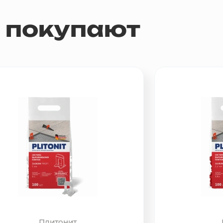
м покупают
Плитонит