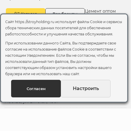
Цемент оптом
Каталог
Все бренды
Сайт https://stroyholding.ru использует файлы Cookie и сервисы
сбора технических данных посетителей для обеспечения
Доставка
О компании
работоспособности и улучшения качества обслуживания.
Оплата
При использовании данного Сайта, Вы подтверждаете свое
Все бренды
Контакты
согласие на использование файлов Cookie
в соответствии с
настоящим Уведомлением. Если Вы не согласны, чтобы мы
использовали данный тип файлов, Вы должны
Пункт самовывоза
соответствующим образом установить настройки вашего
Склад "Черкизовский"
браузера или не использовать наш сайт.
2-й Иртышский проезд,
территория 2А стр.3
Настроить
Согласен
Офис
Москва, ул. Вятская, 49с1
© 2026 Стройхолдинг | г. Москва
Договор оферта
-
Политика конфиденциальности
Согласие на обработку персональных данных