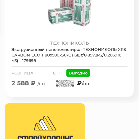
ТЕХНОНИКОЛЬ
Экструзионный пенополистирол ТЕХНОНИКОЛЬ XPS
CARBON ECO 1180х580х30-L (13шт/8,8972м2/0,266916
м3) - 179698
РОЗНИЦА
ОПТ
Выгодно
2 588 ₽
₽
/шт.
/шт.