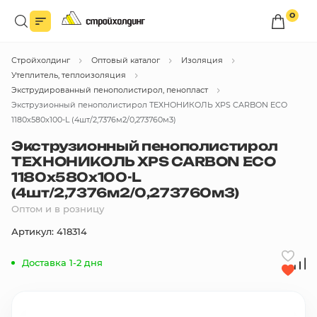
0
Войдите в личный кабинет
Стройхолдинг
Оптовый каталог
Изоляция
Вы сможете оформлять заказы
по оптовым ценам.
Утеплитель, теплоизоляция
Экструдированный пенополистирол, пенопласт
Войти
Экструзионный пенополистирол ТЕХНОНИКОЛЬ XPS CARBON ECO
1180х580х100-L (4шт/2,7376м2/0,273760м3)
Экструзионный пенополистирол
Каталог товаров
ТЕХНОНИКОЛЬ XPS CARBON ECO
1180х580х100-L
Быстрый заказ по списку
(4шт/2,7376м2/0,273760м3)
Оптом и в розницу
Все
Артикул: 418314
бренды
Избранное
Доставка 1-2 дня
Сравнение
В корзину