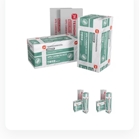
10 000 ₽
Минимальный заказ
+7(495) 988-86-47
sales@stroyholding.ru
Max
Телеграм
Доставка
Оплата
О компании
Все бренды
Контакты
Москва