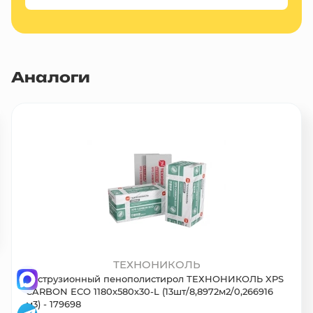
Аналоги
ТЕХНОНИКОЛЬ
Экструзионный пенополистирол ТЕХНОНИКОЛЬ XPS
CARBON ECO 1180х580х30-L (13шт/8,8972м2/0,266916
м3) - 179698