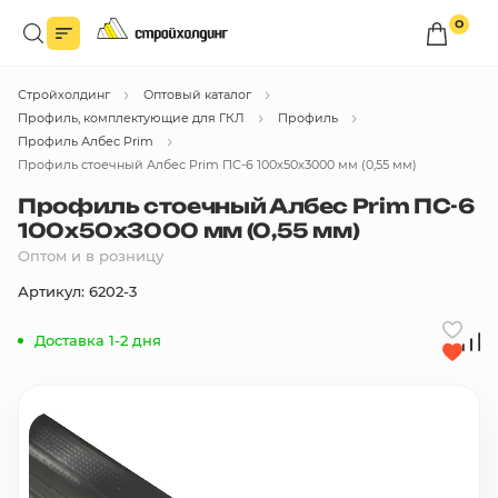
0
Войдите в личный кабинет
Стройхолдинг
Оптовый каталог
Вы сможете оформлять заказы
по оптовым ценам.
Профиль, комплектующие для ГКЛ
Профиль
Профиль Албес Prim
Войти
Профиль стоечный Албес Prim ПС-6 100х50х3000 мм (0,55 мм)
Профиль стоечный Албес Prim ПС-6
100х50х3000 мм (0,55 мм)
Каталог товаров
Оптом и в розницу
Артикул: 6202-3
Быстрый заказ по списку
Доставка 1-2 дня
Все
бренды
Избранное
Сравнение
В корзину