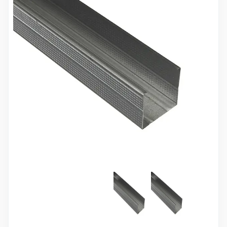
10 000 ₽
Минимальный заказ
+7(495) 988-86-47
sales@stroyholding.ru
Max
Телеграм
Доставка
Оплата
О компании
Все бренды
Контакты
Москва