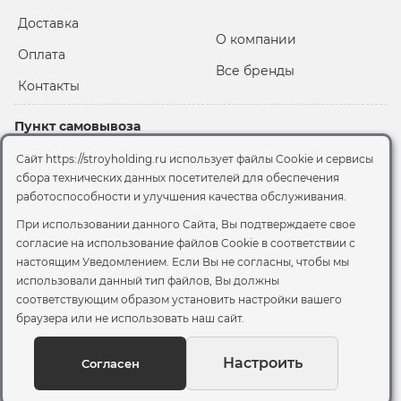
Доставка
О компании
Оплата
Все бренды
Контакты
Пункт самовывоза
Склад "Черкизовский"
Сайт https://stroyholding.ru использует файлы Cookie и сервисы
2-й Иртышский проезд,
сбора технических данных посетителей для обеспечения
территория 2А стр.3
работоспособности и улучшения качества обслуживания.
Офис
При использовании данного Сайта, Вы подтверждаете свое
согласие на использование файлов Cookie
в соответствии с
Москва, ул. Вятская, 49с1
настоящим Уведомлением. Если Вы не согласны, чтобы мы
использовали данный тип файлов, Вы должны
© 2026 Стройхолдинг | г. Москва
соответствующим образом установить настройки вашего
Договор оферта
-
Политика конфиденциальности
браузера или не использовать наш сайт.
Согласие на обработку персональных данных
Согласие на обработку файлов сookie
Настроить
Согласен
Вы можете отозвать своё согласие, написав на
sales@stroyholding.ru