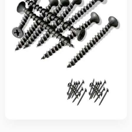
10 000 ₽
Минимальный заказ
+7(495) 988-86-47
sales@stroyholding.ru
Max
Телеграм
Доставка
Оплата
О компании
Все бренды
Контакты
Москва