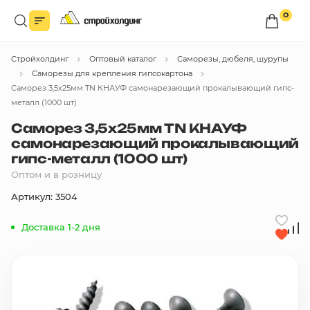
0
Войдите в личный кабинет
Стройхолдинг
Оптовый каталог
Саморезы, дюбеля, шурупы
Вы сможете оформлять заказы
по оптовым ценам.
Саморезы для крепления гипсокартона
Саморез 3,5х25мм TN КНАУФ самонарезающий прокалывающий гипс-
Войти
металл (1000 шт)
Саморез 3,5х25мм TN КНАУФ
самонарезающий прокалывающий
Каталог товаров
гипс-металл (1000 шт)
Оптом и в розницу
Быстрый заказ по списку
Артикул: 3504
Все
бренды
Доставка 1-2 дня
Избранное
Сравнение
В корзину