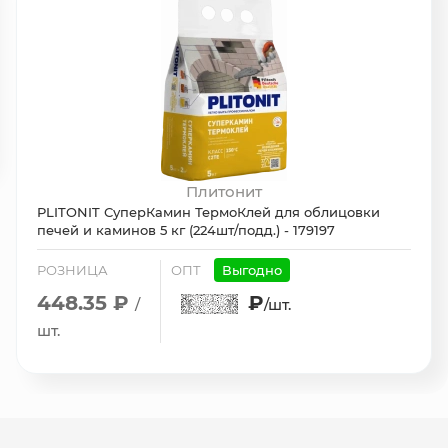
Плитонит
PLITONIT СуперКамин ТермоКлей для облицовки
печей и каминов 5 кг (224шт/подд.) - 179197
РОЗНИЦА
ОПТ
Выгодно
448.35 ₽
₽
/
/шт.
шт.