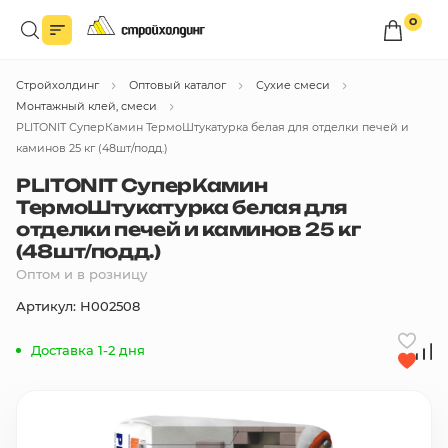
0
Войдите в личный кабинет
Стройхолдинг
Оптовый каталог
Сухие смеси
Вы сможете оформлять заказы
по оптовым ценам.
Монтажный клей, смеси
PLITONIT СуперКамин ТермоШтукатурка белая для отделки печей и
Войти
каминов 25 кг (48шт/подд.)
PLITONIT СуперКамин
ТермоШтукатурка белая для
Каталог товаров
отделки печей и каминов 25 кг
(48шт/подд.)
Быстрый заказ по списку
Оптом и в розницу
Артикул: Н002508
Все
бренды
Доставка 1-2 дня
Избранное
Сравнение
В корзину