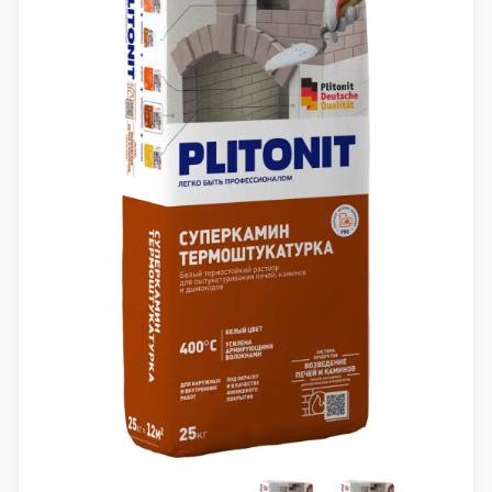
10 000 ₽
Минимальный заказ
+7(495) 988-86-47
sales@stroyholding.ru
Max
Телеграм
Доставка
Оплата
О компании
Все бренды
Контакты
Москва