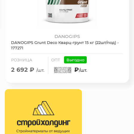
DANOGIPS
DANOGIPS Grunt Deco Кварц-грунт 15 кг (22шт/под) -
177271
РОЗНИЦА
ОПТ
Выгодно
2 692 ₽
₽
/шт.
/шт.