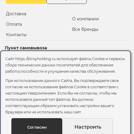
Доставка
О компании
Оплата
Все бренды
Контакты
Пункт самовывоза
Склад "Черкизовский"
Сайт https://stroyholding.ru использует файлы Cookie и сервисы
2-й Иртышский проезд,
сбора технических данных посетителей для обеспечения
территория 2А стр.3
работоспособности и улучшения качества обслуживания.
Офис
При использовании данного Сайта, Вы подтверждаете свое
согласие на использование файлов Cookie
в соответствии с
Москва, ул. Вятская, 49с1
настоящим Уведомлением. Если Вы не согласны, чтобы мы
использовали данный тип файлов, Вы должны
© 2026 Стройхолдинг | г. Москва
соответствующим образом установить настройки вашего
Договор оферта
-
Политика конфиденциальности
браузера или не использовать наш сайт.
Согласие на обработку персональных данных
Согласие на обработку файлов сookie
Настроить
Согласен
Вы можете отозвать своё согласие, написав на