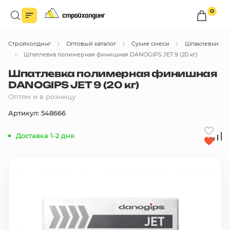
0
Войдите в личный кабинет
Стройхолдинг
Оптовый каталог
Сухие смеси
Шпаклевки
Вы сможете оформлять заказы
по оптовым ценам.
Шпатлевка полимерная финишная DANOGIPS JET 9 (20 кг)
Шпатлевка полимерная финишная
Войти
DANOGIPS JET 9 (20 кг)
Оптом и в розницу
Каталог товаров
Артикул: 548666
Доставка 1-2 дня
Быстрый заказ по списку
Все
бренды
Избранное
Сравнение
В корзину