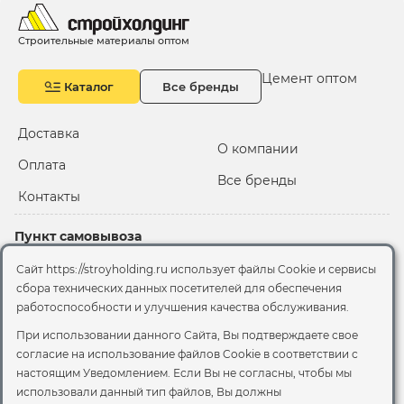
Строительные материалы оптом
Цемент оптом
Каталог
Все бренды
Доставка
О компании
Оплата
Все бренды
Контакты
Пункт самовывоза
Склад "Черкизовский"
Сайт https://stroyholding.ru использует файлы Cookie и сервисы
2-й Иртышский проезд,
сбора технических данных посетителей для обеспечения
территория 2А стр.3
работоспособности и улучшения качества обслуживания.
Офис
При использовании данного Сайта, Вы подтверждаете свое
согласие на использование файлов Cookie
в соответствии с
Москва, ул. Вятская, 49с1
настоящим Уведомлением. Если Вы не согласны, чтобы мы
использовали данный тип файлов, Вы должны
© 2026 Стройхолдинг | г. Москва