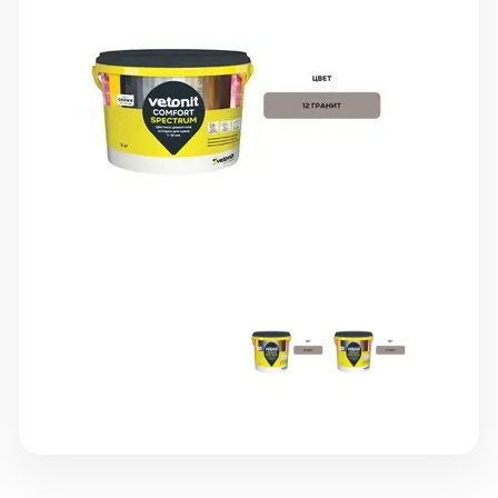
10 000 ₽
Минимальный заказ
+7(495) 988-86-47
sales@stroyholding.ru
Max
Телеграм
Доставка
Оплата
О компании
Все бренды
Контакты
Москва