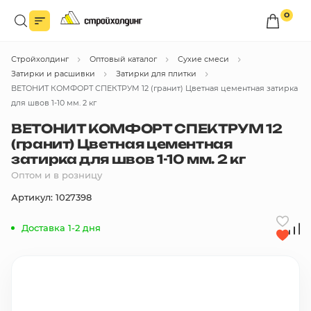
0
Войдите в личный кабинет
Стройхолдинг
Оптовый каталог
Сухие смеси
Вы сможете оформлять заказы
по оптовым ценам.
Затирки и расшивки
Затирки для плитки
ВЕТОНИТ КОМФОРТ СПЕКТРУМ 12 (гранит) Цветная цементная затирка
Войти
для швов 1-10 мм. 2 кг
ВЕТОНИТ КОМФОРТ СПЕКТРУМ 12
(гранит) Цветная цементная
Каталог товаров
затирка для швов 1-10 мм. 2 кг
Оптом и в розницу
Быстрый заказ по списку
Артикул: 1027398
Все
бренды
Доставка 1-2 дня
Избранное
Сравнение
В корзину