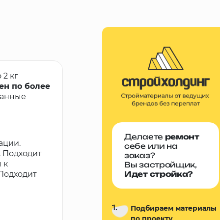
2 кг
ен по более
ванные
Делаете
ремонт
ации.
себе или на
 Подходит
заказ?
 к
Вы застройщик,
Подходит
Идет стройка?
1.
Подбираем материалы
по проекту