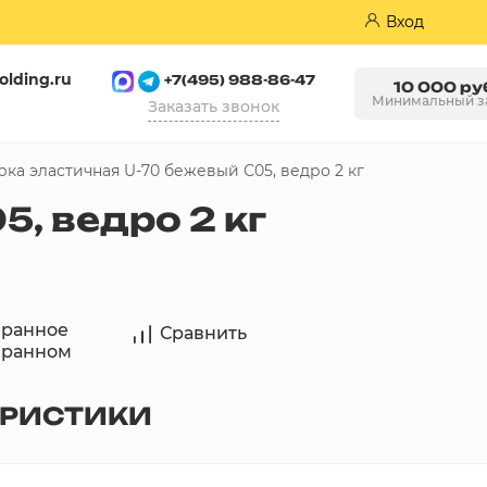
Вход
olding.ru
+7(495) 988-86-47
10 000 ру
Минимальный з
Заказать звонок
а эластичная U-70 бежевый С05, ведро 2 кг
Пазогребневые плиты (ПГП)
, ведро 2 кг
бранное
Сравнить
бранном
ЕРИСТИКИ