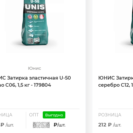
Юнис
С Затирка эластичная U-50
ЮНИС Затирк
о С06, 1,5 кг - 179804
серебро С12, 1
НИЦА
ОПТ
РОЗНИЦА
Выгодно
 ₽
₽
212 ₽
/шт.
/шт.
/шт.