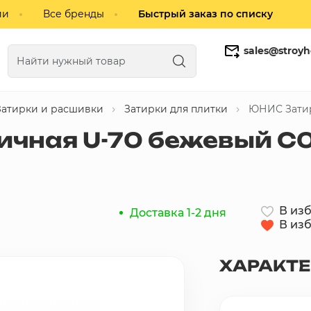
ии
Все бренды
Быстрый заказ по списку
sales@stroyh
Затирки и расшивки
Затирки для плитки
ЮНИС Затирк
Газобетонные блоки
Кирпич
чная U-70 бежевый С05
В из
Доставка 1-2 дня
В из
ХАРАКТ