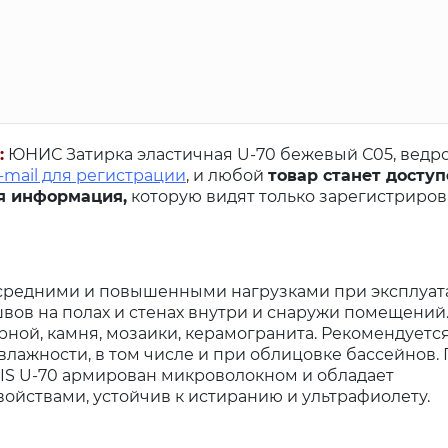
:
ЮНИС Затирка эластичная U-70 бежевый С05, ведро 
-mail для регистрации
, и любой
товар станет доступ
я информация,
которую видят только зарегистриро
 средними и повышенными нагрузками при эксплуат
ов на полах и стенах внутри и снаружи помещений.
рной, камня, мозаики, керамогранита. Рекомендуется
ажности, в том числе и при облицовке бассейнов. 
NIS U-70 армирован микроволокном и обладает
йствами, устойчив к истиранию и ультрафиолету.