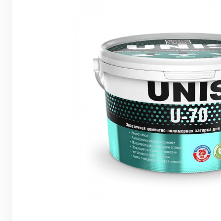
Грунтовки, ПВА, спец. растворы
Герметики, жидкие гвозди, пена
Саморезы, дюбеля, шурупы
Инструмент и оборудование
Стеклосетки, ленты
строительные, серпянки
Лакокрасочные материалы
Нерудные материалы
Обои