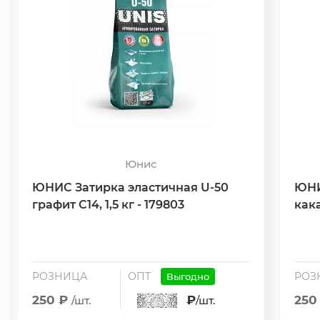
Юнис
ЮНИС Затирка эластичная U-50
ЮНИ
графит С14, 1,5 кг - 179803
кака
РОЗНИЦА
ОПТ
РОЗ
Выгодно
250 ₽
₽
250
/шт.
/шт.