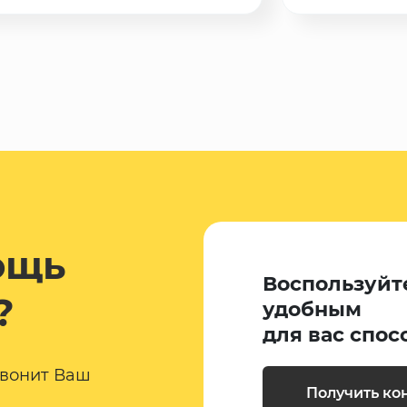
ощь
Воспользуйт
?
удобным
для вас спос
звонит Ваш
Получить ко