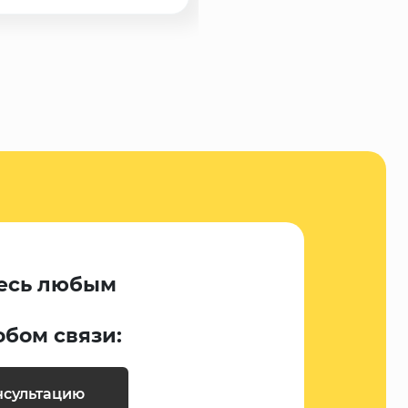
есь любым
обом связи:
нсультацию