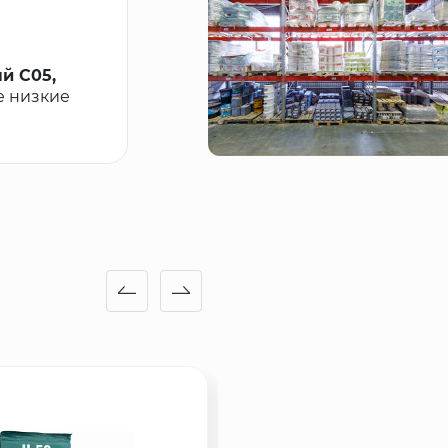
й С05,
е низкие