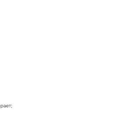
рает;