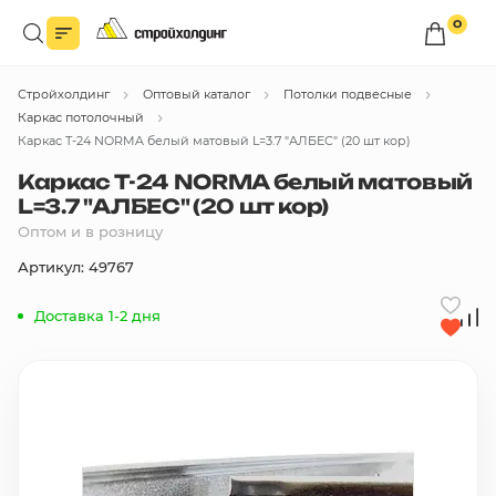
0
Войдите в личный кабинет
Стройхолдинг
Оптовый каталог
Потолки подвесные
Вы сможете оформлять заказы
по оптовым ценам.
Каркас потолочный
Каркас T-24 NORMA белый матовый L=3.7 "АЛБЕС" (20 шт кор)
Войти
Каркас T-24 NORMA белый матовый
L=3.7 "АЛБЕС" (20 шт кор)
Оптом и в розницу
Каталог товаров
Артикул: 49767
Быстрый заказ по списку
Доставка 1-2 дня
Все
бренды
Избранное
Сравнение
В корзину