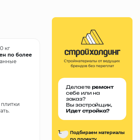
0 кг
ен по более
ванные
Делаете
ремонт
себе или на
заказ?
 плитки
Вы застройщик,
ать.
Идет стройка?
1.
Подбираем материалы
по проекту