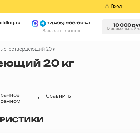
Вход
olding.ru
+7(495) 988-86-47
10 000 ру
Минимальный з
Заказать звонок
быстротвердеющий 20 кг
Пазогребневые плиты (ПГП)
еющий 20 кг
бранное
Сравнить
бранном
ЕРИСТИКИ