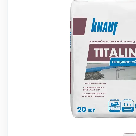
Грунтовки, ПВА, спец. растворы
Герметики, жидкие гвозди, пена
Саморезы, дюбеля, шурупы
Инструмент и оборудование
Стеклосетки, ленты
строительные, серпянки
Лакокрасочные материалы
Нерудные материалы
Обои