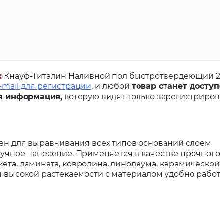
:
Кнауф-Титалин Наливной пол быстротвердеющий 2
-mail для регистрации
, и любой
товар станет доступ
я информация,
которую видят только зарегистриро
н для выравнивания всех типов оснований слоем
 Ручное нанесение. Применяется в качестве прочного
ета, ламината, ковролина, линолеума, керамической
я высокой растекаемости с материалом удобно работ