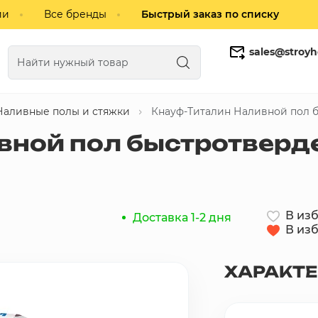
ии
Все бренды
Быстрый заказ по списку
sales@stroyh
Наливные полы и стяжки
Кнауф-Титалин Наливной пол 
Газобетонные блоки
Кирпич
вной пол быстротверд
В из
Доставка 1-2 дня
В из
ХАРАКТ