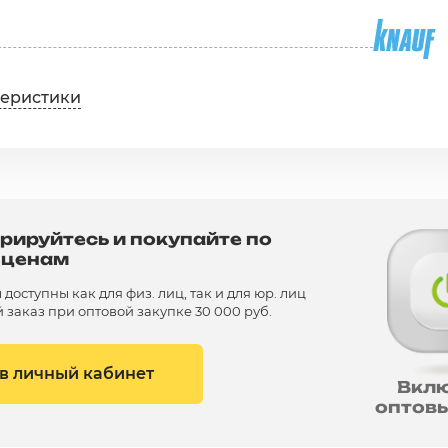
теристики
рируйтесь и покупайте по
 ценам
доступны как для физ. лиц, так и для юр. лиц
заказ при оптовой закупке 30 000 руб.
 в личный кабинет
Вкл
оптов