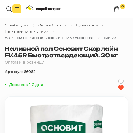
0
Войдите в личный кабинет
Стройхолдинг
Оптовый каталог
Сухие смеси
Вы сможете оформлять заказы
по оптовым ценам.
Наливные полы и стяжки
Наливной пол Основит Скорлайн FK45R Быстротвердеющий, 20 кг
Войти
Наливной пол Основит Скорлайн
FK45R Быстротвердеющий, 20 кг
Оптом и в розницу
Каталог товаров
Артикул: 66962
Быстрый заказ по списку
Доставка 1-2 дня
Все
бренды
Избранное
Сравнение
В корзину