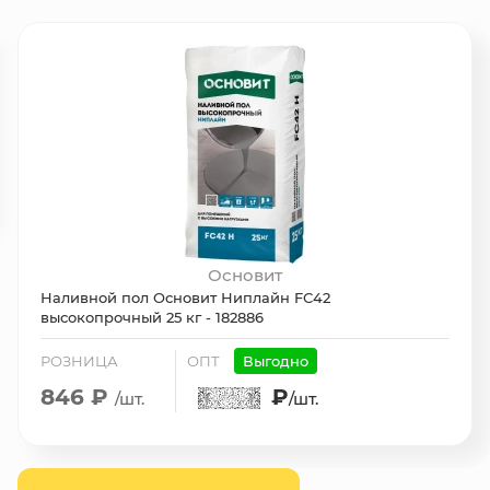
Основит
Наливной пол Основит Ниплайн FС42
высокопрочный 25 кг - 182886
РОЗНИЦА
ОПТ
Выгодно
846 ₽
₽
/шт.
/шт.