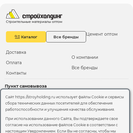
Строительные материалы оптом
Цемент оптом
Каталог
Все бренды
Доставка
О компании
Оплата
Все бренды
Контакты
Пункт самовывоза
Склад "Черкизовский"
Сайт https://stroyholding.ru использует файлы Cookie и сервисы
2-й Иртышский проезд,
сбора технических данных посетителей для обеспечения
территория 2А стр.3
работоспособности и улучшения качества обслуживания.
Офис
При использовании данного Сайта, Вы подтверждаете свое
согласие на использование файлов Cookie
в соответствии с
Москва, ул. Вятская, 49с1
настоящим Уведомлением. Если Вы не согласны, чтобы мы