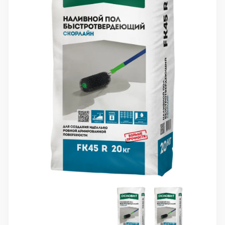
10 000 ₽
Минимальный заказ
+7(495) 988-86-47
sales@stroyholding.ru
Max
Телеграм
Доставка
Оплата
О компании
Все бренды
Контакты
Москва